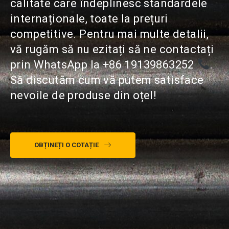
calitate care îndeplinesc standardele
internaționale, toate la prețuri
competitive. Pentru mai multe detalii,
vă rugăm să nu ezitați să ne contactați
prin WhatsApp la
+86 19139863252
.
Să discutăm cum vă putem satisface
nevoile de produse din oțel!
OBȚINEȚI O COTAȚIE