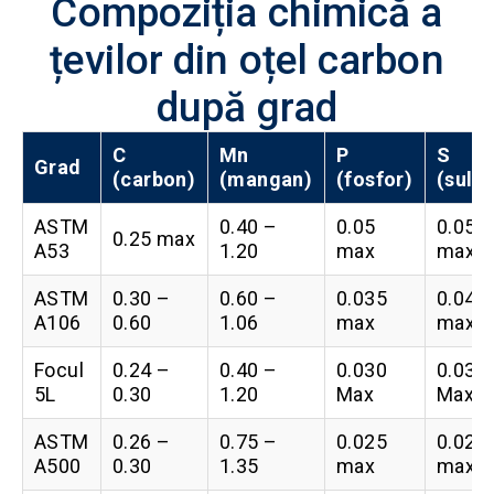
Compoziția chimică a
țevilor din oțel carbon
după grad
C
Mn
P
S
Grad
(carbon)
(mangan)
(fosfor)
(sulf)
ASTM
0.40 –
0.05
0.05
0.25 max
A53
1.20
max
max
ASTM
0.30 –
0.60 –
0.035
0.04
A106
0.60
1.06
max
max
Focul
0.24 –
0.40 –
0.030
0.030
5L
0.30
1.20
Max
Max
ASTM
0.26 –
0.75 –
0.025
0.025
A500
0.30
1.35
max
max