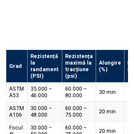
Rezistență
Rezistența
la
maximă la
Alungire
Du
Grad
randament
tracțiune
(%)
(H
(PSI)
(psi)
ASTM
35.000 –
60.000 –
12
30 min
A53
46.000
80.000
16
ASTM
30.000 –
60.000 –
13
20 min
A106
48.000
75.000
16
Focul
30.000 –
60.000 –
12
20 min