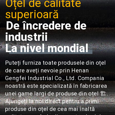
Oțel de calitate
superioară
De încredere de
industrii
La nivel mondial
Puteți furniza toate produsele din oțel
de care aveți nevoie prin Henan
Gengfei Industrial Co., Ltd. Compania
noastră este specializată în fabricarea
unei game largi de produse din oțel 🏗.
Ajungeți la noi direct pentru a primi
produse din oțel de cea mai înaltă