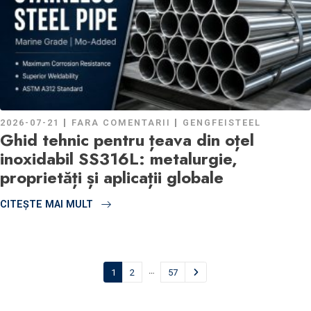
2026-07-21
FARA COMENTARII
GENGFEISTEEL
Ghid tehnic pentru țeava din oțel
inoxidabil SS316L: metalurgie,
proprietăți și aplicații globale
CITEŞTE MAI MULT
…
1
2
57