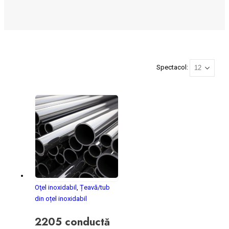
Spectacol:
Oţel inoxidabil
,
Țeavă/tub
din oțel inoxidabil
2205 conductă