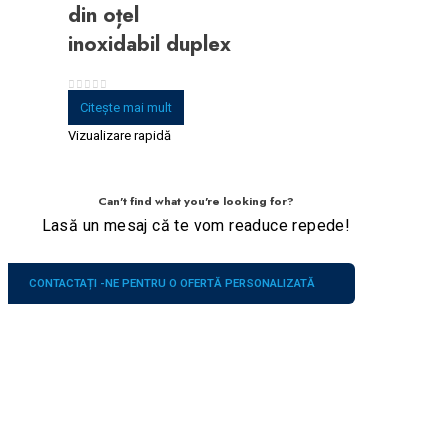
din oțel
inoxidabil duplex
0
din 5
Citeşte mai mult
Vizualizare rapidă
Can't find what you're looking for?
Lasă un mesaj că te vom readuce repede!
CONTACTAȚI -NE PENTRU O OFERTĂ PERSONALIZATĂ