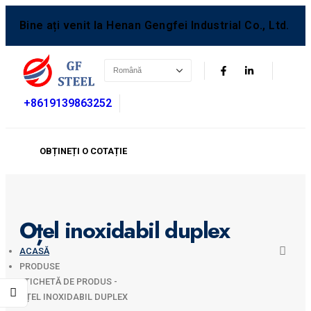
Bine ați venit la Henan Gengfei Industrial Co., Ltd.
+8619139863252
OBȚINEȚI O COTAȚIE
Oțel inoxidabil duplex
ACASĂ
PRODUSE
ETICHETĂ DE PRODUS -
OȚEL INOXIDABIL DUPLEX