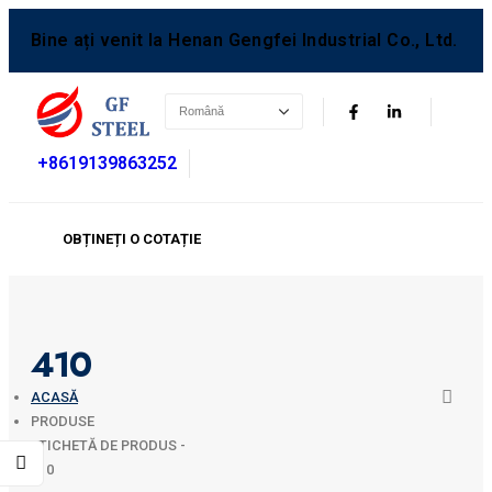
Bine ați venit la Henan Gengfei Industrial Co., Ltd.
+8619139863252
OBȚINEȚI O COTAȚIE
410
ACASĂ
PRODUSE
ETICHETĂ DE PRODUS -
410