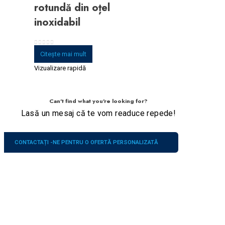
rotundă din oțel
inoxidabil
0
din 5
Citeşte mai mult
Vizualizare rapidă
Can't find what you're looking for?
Lasă un mesaj că te vom readuce repede!
CONTACTAȚI -NE PENTRU O OFERTĂ PERSONALIZATĂ