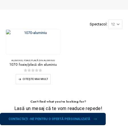
Spectacol:
ALUMINIU
,
FOAIE/PLACĂ DIN ALUMINIU
1070 foaie/placă din aluminiu
0
din 5
CITEŞTE MAI MULT
Can't find what you're looking for?
Lasă un mesaj că te vom readuce repede!
CONTACTAȚI -NE PENTRU O OFERTĂ PERSONALIZATĂ