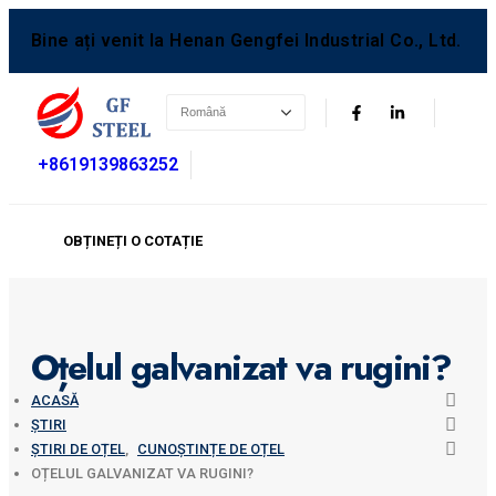
Bine ați venit la Henan Gengfei Industrial Co., Ltd.
+8619139863252
OBȚINEȚI O COTAȚIE
Oțelul galvanizat va rugini?
ACASĂ
ŞTIRI
ȘTIRI DE OȚEL
,
CUNOȘTINȚE DE OȚEL
OȚELUL GALVANIZAT VA RUGINI?