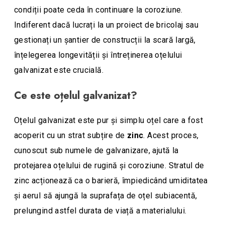
condiții poate ceda în continuare la coroziune.
Indiferent dacă lucrați la un proiect de bricolaj sau
gestionați un șantier de construcții la scară largă,
înțelegerea longevității și întreținerea oțelului
galvanizat este crucială.
Ce este oțelul galvanizat?
Oțelul galvanizat este pur și simplu oțel care a fost
acoperit cu un strat subțire de
zinc
. Acest proces,
cunoscut sub numele de galvanizare, ajută la
protejarea oțelului de rugină și coroziune. Stratul de
zinc acționează ca o barieră, împiedicând umiditatea
și aerul să ajungă la suprafața de oțel subiacentă,
prelungind astfel durata de viață a materialului.