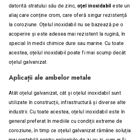
datorită stratului său de zinc,
oţel inoxidabil
este un
aliaj care conține crom, care oferă singur rezistență
la coroziune. Oțelul inoxidabil nu se bazează pe o
acoperire și este adesea mai rezistent la rugină, în
special în medii chimice dure sau marine. Cu toate
acestea, oțelul inoxidabil poate fi mai scump decât
oțelul galvanizat.
Aplicații ale ambelor metale
Atât oțelul galvanizat, cât și oțelul inoxidabil sunt
utilizate în construcții, infrastructură și diverse alte
industrii. Cu toate acestea, oțelul inoxidabil este în
general preferat în mediile cu condiții extreme de
coroziune, în timp ce oțelul galvanizat rămâne soluția
mai rentabilă pentru aplicațiile de zi cu zi, cum ar fi