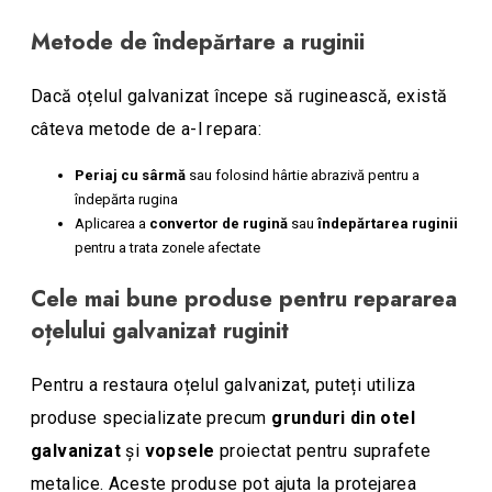
Metode de îndepărtare a ruginii
Dacă oțelul galvanizat începe să ruginească, există
câteva metode de a-l repara:
Periaj cu sârmă
sau folosind hârtie abrazivă pentru a
îndepărta rugina
Aplicarea a
convertor de rugină
sau
îndepărtarea ruginii
pentru a trata zonele afectate
Cele mai bune produse pentru repararea
oțelului galvanizat ruginit
Pentru a restaura oțelul galvanizat, puteți utiliza
produse specializate precum
grunduri din otel
galvanizat
şi
vopsele
proiectat pentru suprafete
metalice. Aceste produse pot ajuta la protejarea