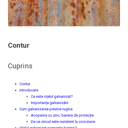
Contur
Cuprins
Contur
Introducere
Ce este oțelul galvanizat?
Importanța galvanizării
Cum galvanizarea previne rugina
Acoperire cu zinc: bariera de protecție
De ce zincul este rezistent la coroziune
Oțelul galvanizat ruginește în timp?