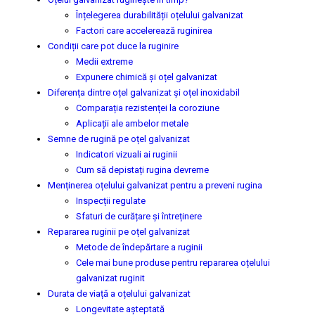
Înțelegerea durabilității oțelului galvanizat
Factori care accelerează ruginirea
Condiții care pot duce la ruginire
Medii extreme
Expunere chimică și oțel galvanizat
Diferența dintre oțel galvanizat și oțel inoxidabil
Comparația rezistenței la coroziune
Aplicații ale ambelor metale
Semne de rugină pe oțel galvanizat
Indicatori vizuali ai ruginii
Cum să depistați rugina devreme
Menținerea oțelului galvanizat pentru a preveni rugina
Inspecții regulate
Sfaturi de curățare și întreținere
Repararea ruginii pe oțel galvanizat
Metode de îndepărtare a ruginii
Cele mai bune produse pentru repararea oțelului
galvanizat ruginit
Durata de viață a oțelului galvanizat
Longevitate așteptată