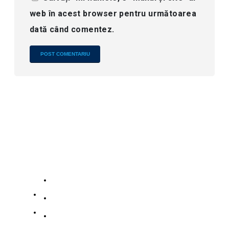
web în acest browser pentru următoarea
dată când comentez.
Alternative:
Companie
Contactele
Servicii
noastre
Despre noi
Nr.
19139863252
186
Contactaţi-ne
Zidong
Colecția din oțel inoxidabil
+8619139863252
Road,