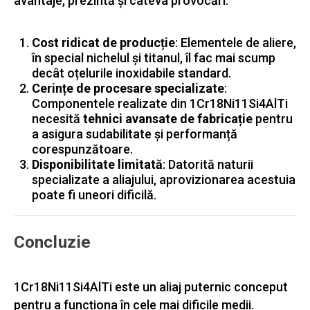
avantaje, prezintă și câteva provocări:
Cost ridicat de producție
: Elementele de aliere,
în special nichelul și titanul, îl fac mai scump
decât oțelurile inoxidabile standard.
Cerințe de procesare specializate
:
Componentele realizate din 1Cr18Ni11Si4AlTi
necesită
tehnici avansate de fabricație
pentru
a asigura sudabilitate și performanță
corespunzătoare.
Disponibilitate limitată
: Datorită naturii
specializate a aliajului, aprovizionarea acestuia
poate fi uneori dificilă.
Concluzie
1Cr18Ni11Si4AlTi este un aliaj puternic conceput
pentru a funcționa în cele mai dificile medii.