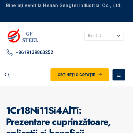
Bine ați venit la Henan Gengfei Industrial Co., Ltd.
+8619139863252
OBȚINEȚI O COTAȚIE
1Cr18Ni11Si4AlTi:
Prezentare cuprinzătoare,