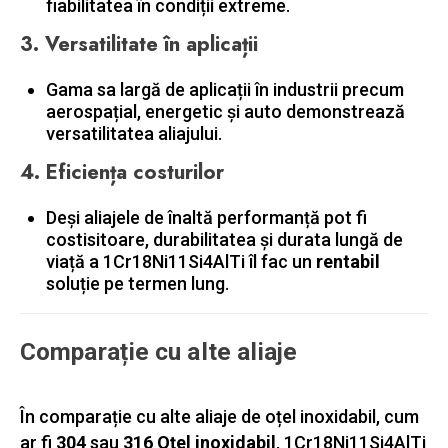
fiabilitatea în condiții extreme.
3.
Versatilitate în aplicații
Gama sa largă de aplicații în industrii precum
aerospațial, energetic și auto demonstrează
versatilitatea aliajului.
4.
Eficiența costurilor
Deși aliajele de înaltă performanță pot fi
costisitoare, durabilitatea și durata lungă de
viață a 1Cr18Ni11Si4AlTi îl fac un
rentabil
soluție pe termen lung.
Comparație cu alte aliaje
În comparație cu alte aliaje de oțel inoxidabil, cum
ar fi
304
sau
316 Oțel inoxidabil
, 1Cr18Ni11Si4AlTi