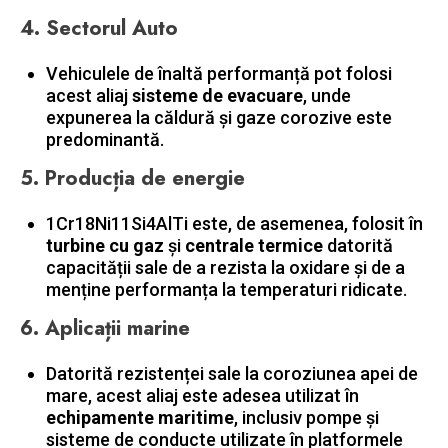
4.
Sectorul Auto
Vehiculele de înaltă performanță pot folosi
acest aliaj
sisteme de evacuare
, unde
expunerea la căldură și gaze corozive este
predominantă.
5.
Producția de energie
1Cr18Ni11Si4AlTi este, de asemenea, folosit în
turbine cu gaz
şi
centrale termice
datorită
capacității sale de a rezista la oxidare și de a
menține performanța la temperaturi ridicate.
6.
Aplicații marine
Datorită rezistenței sale la coroziunea apei de
mare, acest aliaj este adesea utilizat în
echipamente maritime
, inclusiv pompe și
sisteme de conducte utilizate în platformele