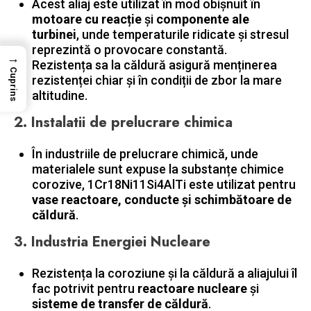
Acest aliaj este utilizat în mod obișnuit în
motoare cu reacție
şi
componente ale
turbinei
, unde temperaturile ridicate și stresul
reprezintă o provocare constantă.
→
Rezistența sa la căldură asigură menținerea
Cuprins
rezistenței chiar și în condiții de zbor la mare
altitudine.
2.
Instalatii de prelucrare chimica
În industriile de prelucrare chimică, unde
materialele sunt expuse la substanțe chimice
corozive, 1Cr18Ni11Si4AlTi este utilizat pentru
vase reactoare, conducte și schimbătoare de
căldură
.
3.
Industria Energiei Nucleare
Rezistența la coroziune și la căldură a aliajului îl
fac potrivit pentru
reactoare nucleare
şi
sisteme de transfer de căldură
.