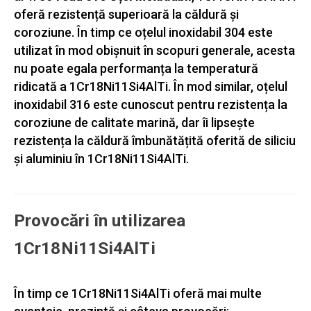
oferă rezistență superioară la căldură și
coroziune. În timp ce oțelul inoxidabil 304 este
utilizat în mod obișnuit în scopuri generale, acesta
nu poate egala performanța la temperatură
ridicată a 1Cr18Ni11Si4AlTi. În mod similar, oțelul
inoxidabil 316 este cunoscut pentru rezistența la
coroziune de calitate marină, dar îi lipsește
rezistența la căldură îmbunătățită oferită de siliciu
și aluminiu în 1Cr18Ni11Si4AlTi.
Provocări în utilizarea
1Cr18Ni11Si4AlTi
În timp ce 1Cr18Ni11Si4AlTi oferă mai multe