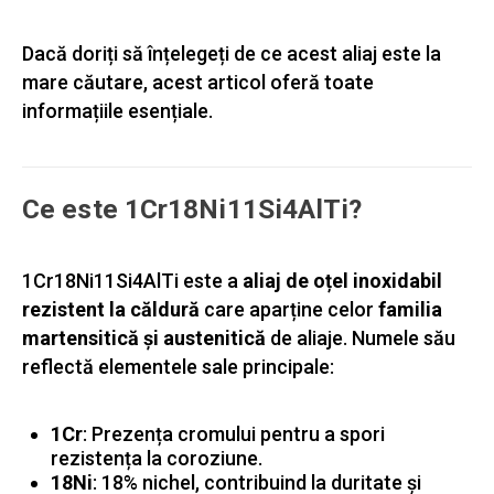
Dacă doriți să înțelegeți de ce acest aliaj este la
mare căutare, acest articol oferă toate
informațiile esențiale.
Ce este 1Cr18Ni11Si4AlTi?
1Cr18Ni11Si4AlTi este a
aliaj de oțel inoxidabil
rezistent la căldură
care aparține celor
familia
martensitică și austenitică
de aliaje. Numele său
reflectă elementele sale principale:
1Cr
: Prezența cromului pentru a spori
rezistența la coroziune.
18Ni
: 18% nichel, contribuind la duritate și