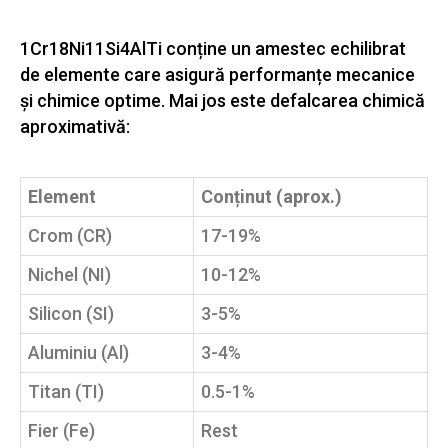
1Cr18Ni11Si4AlTi conține un amestec echilibrat
de elemente care asigură performanțe mecanice
și chimice optime. Mai jos este defalcarea chimică
aproximativă:
Element
Conținut (aprox.)
Crom (CR)
17-19%
Nichel (NI)
10-12%
Silicon (SI)
3-5%
Aluminiu (Al)
3-4%
Titan (TI)
0.5-1%
Fier (Fe)
Rest