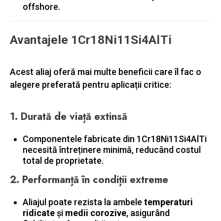
offshore.
Avantajele 1Cr18Ni11Si4AlTi
Acest aliaj oferă mai multe beneficii care îl fac o
alegere preferată pentru aplicații critice:
1.
Durată de viață extinsă
Componentele fabricate din 1Cr18Ni11Si4AlTi
necesită întreținere minimă, reducând costul
total de proprietate.
2.
Performanță în condiții extreme
Aliajul poate rezista la ambele
temperaturi
ridicate
şi
medii corozive
, asigurând