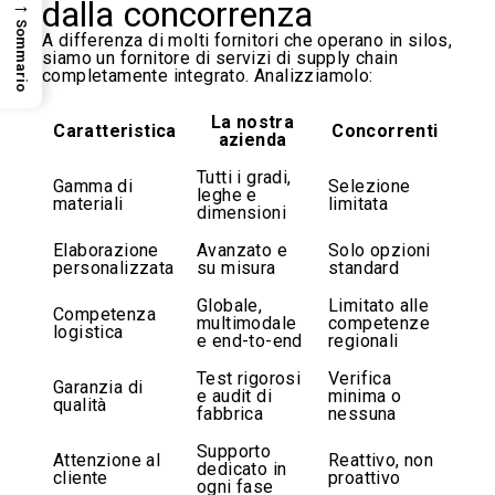
dalla concorrenza
→
Sommario
A differenza di molti fornitori che operano in silos,
siamo un fornitore di servizi di supply chain
completamente integrato. Analizziamolo:
La nostra
Caratteristica
Concorrenti
azienda
Tutti i gradi,
Gamma di
Selezione
leghe e
materiali
limitata
dimensioni
Elaborazione
Avanzato e
Solo opzioni
personalizzata
su misura
standard
Globale,
Limitato alle
Competenza
multimodale
competenze
logistica
e end-to-end
regionali
Test rigorosi
Verifica
Garanzia di
e audit di
minima o
qualità
fabbrica
nessuna
Supporto
Attenzione al
Reattivo, non
dedicato in
cliente
proattivo
ogni fase