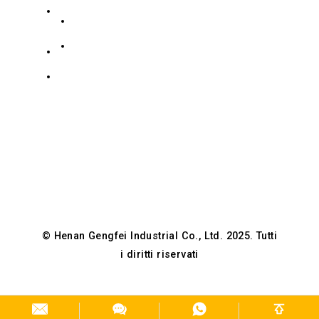
Road,
Collezione Acciaio al carbonio
+8619139863252
Distretto
politica sulla riservatezza
info@gengfeisteel.com
di
Guancheng
Jenny-
Hui,
GF
Zhengzhou,
Steel
Henan,
Cina
© Henan Gengfei Industrial Co., Ltd. 2025. Tutti
i diritti riservati