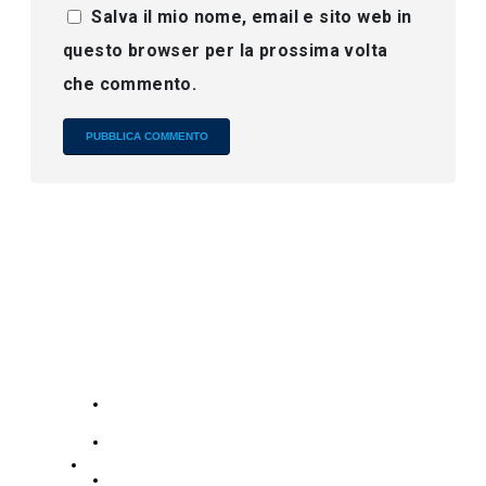
Salva il mio nome, email e sito web in
questo browser per la prossima volta
che commento.
Alternative:
Azienda
I
Servizi
nostri
contatti
Chi siamo
N.
186
Contattaci
19139863252
Zidong
Collezione Acciaio Inossidabile