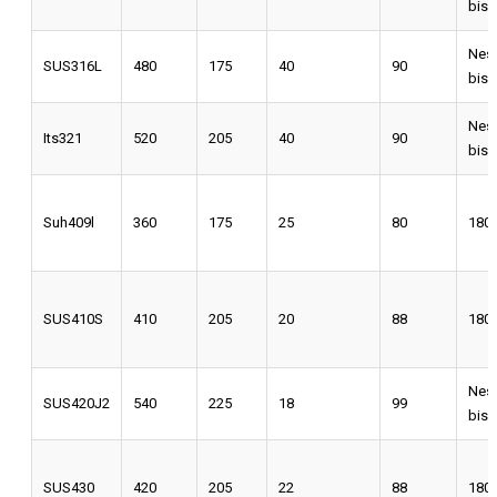
bis
Nes
SUS316L
480
175
40
90
bis
Nes
Its321
520
205
40
90
bis
Suh409l
360
175
25
80
180 
SUS410S
410
205
20
88
180 
Nes
SUS420J2
540
225
18
99
bis
SUS430
420
205
22
88
180 