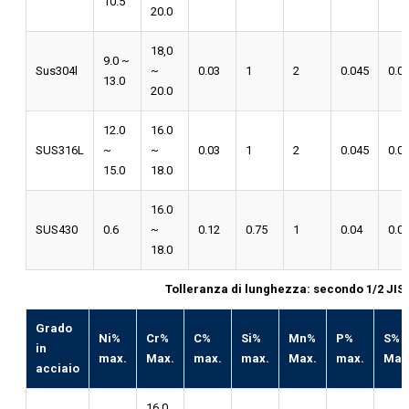
10.5
20.0
18,0
9.0 ~
Sus304l
~
0.03
1
2
0.045
0.0
13.0
20.0
12.0
16.0
SUS316L
~
~
0.03
1
2
0.045
0.0
15.0
18.0
16.0
SUS430
0.6
~
0.12
0.75
1
0.04
0.0
18.0
Tolleranza di lunghezza: secondo 1/2 JIS
Grado
Ni%
Cr%
C%
Si%
Mn%
P%
S%
in
max.
Max.
max.
max.
Max.
max.
Max
acciaio
16.0