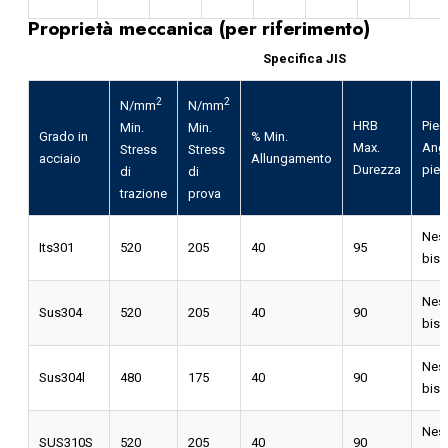
Proprietà meccanica (per riferimento)
Specifica JIS
2
2
N/mm
N/mm
HRB
Pieg
Min.
Min.
Grado in
% Min.
Max.
Ango
Stress
Stress
acciaio
Allungamento
Durezza
pieg
di
di
trazione
prova
Nes
Its301
520
205
40
95
bis
Nes
Sus304
520
205
40
90
bis
Nes
Sus304l
480
175
40
90
bis
Nes
SUS310S
520
205
40
90