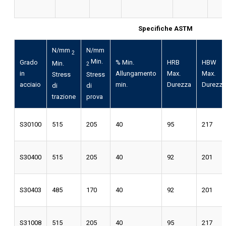
Specifiche ASTM
N/mm
N/mm
2
Min.
Grado
% Min.
HRB
HBW
Min.
2
in
Allungamento
Max.
Max.
Stress
Stress
acciaio
min.
Durezza
Durezza
di
di
trazione
prova
S30100
515
205
40
95
217
S30400
515
205
40
92
201
S30403
485
170
40
92
201
S31008
515
205
40
95
217