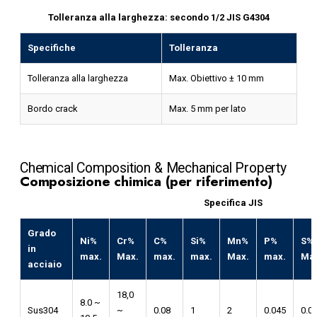
Tolleranza alla larghezza: secondo 1/2 JIS G4304
Specifiche
Tolleranza
Tolleranza alla larghezza
Max. Obiettivo ± 10 mm
Bordo crack
Max. 5 mm per lato
Chemical Composition & Mechanical Property
Composizione chimica (per riferimento)
Specifica JIS
Grado
Ni%
Cr%
C%
Si%
Mn%
P%
S%
in
max.
Max.
max.
max.
Max.
max.
Ma
acciaio
18,0
8.0 ~
Sus304
~
0.08
1
2
0.045
0.0