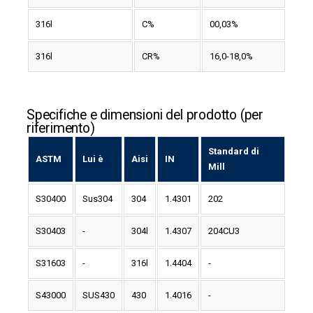
316l
C%
00,03%
316l
CR%
16,0-18,0%
Specifiche e dimensioni del prodotto (per
riferimento)
Standard di
ASTM
Lui è
Aisi
IN
Mill
S30400
Sus304
304
1.4301
202
S30403
-
304l
1.4307
204CU3
S31603
-
316l
1.4404
-
S43000
SUS430
430
1.4016
-