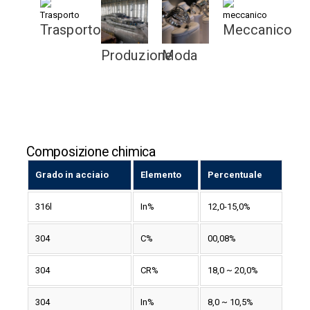
Trasporto
Meccanico
Produzione
Moda
Composizione chimica
Grado in acciaio
Elemento
Percentuale
316l
In%
12,0-15,0%
304
C%
00,08%
304
CR%
18,0 ~ 20,0%
304
In%
8,0 ~ 10,5%