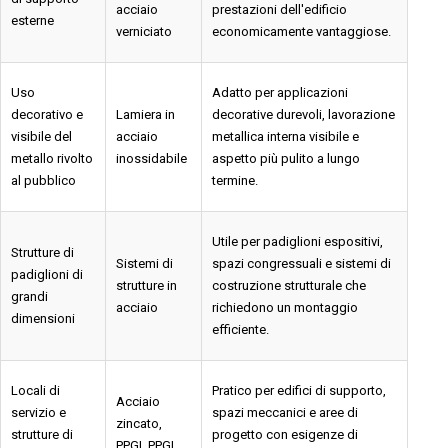
acciaio
prestazioni dell'edificio
esterne
verniciato
economicamente vantaggiose.
Uso
Adatto per applicazioni
decorativo e
Lamiera in
decorative durevoli, lavorazione
visibile del
acciaio
metallica interna visibile e
metallo rivolto
inossidabile
aspetto più pulito a lungo
al pubblico
termine.
Utile per padiglioni espositivi,
Strutture di
Sistemi di
spazi congressuali e sistemi di
padiglioni di
strutture in
costruzione strutturale che
grandi
acciaio
richiedono un montaggio
dimensioni
efficiente.
Locali di
Pratico per edifici di supporto,
Acciaio
servizio e
spazi meccanici e aree di
zincato,
strutture di
progetto con esigenze di
PPGI, PPGL