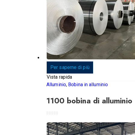
Per saperne di più
Vista rapida
Alluminio
,
Bobina in alluminio
1100 bobina di alluminio
0
su 5