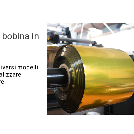
a bobina in
diversi modelli
alizzare
re.