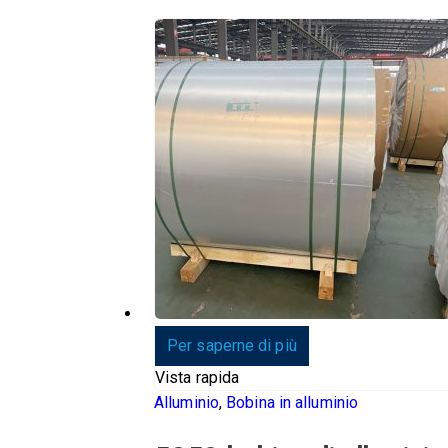
0
su 5
Per saperne di più
Vista rapida
Alluminio
,
Bobina in alluminio