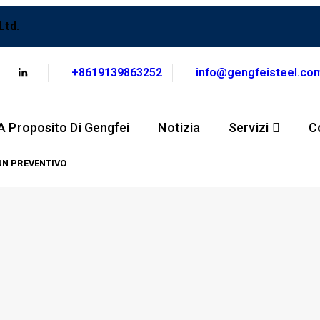
Ltd.
+8619139863252
info@gengfeisteel.co
A Proposito Di Gengfei
Notizia
Servizi
C
UN PREVENTIVO