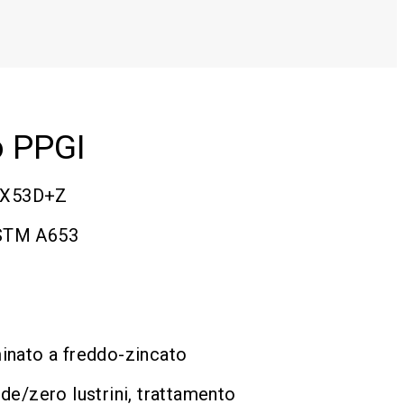
o PPGI
DX53D+Z
ASTM A653
inato a freddo-zincato
de/zero lustrini, trattamento