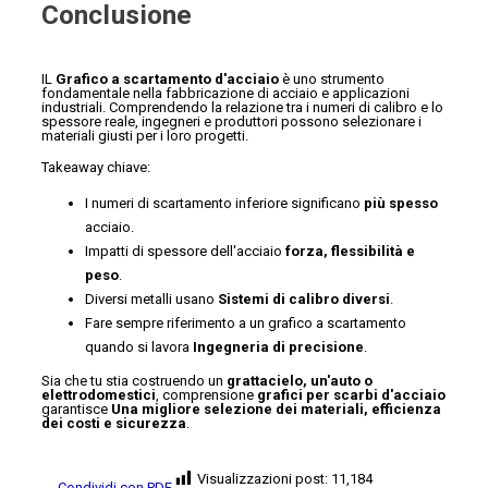
Conclusione
IL
Grafico a scartamento d'acciaio
è uno strumento
fondamentale nella fabbricazione di acciaio e applicazioni
industriali. Comprendendo la relazione tra i numeri di calibro e lo
spessore reale, ingegneri e produttori possono selezionare i
materiali giusti per i loro progetti.
Takeaway chiave:
I numeri di scartamento inferiore significano
più spesso
acciaio.
Impatti di spessore dell'acciaio
forza, flessibilità e
peso
.
Diversi metalli usano
Sistemi di calibro diversi
.
Fare sempre riferimento a un grafico a scartamento
quando si lavora
Ingegneria di precisione
.
Sia che tu stia costruendo un
grattacielo, un'auto o
elettrodomestici
, comprensione
grafici per scarbi d'acciaio
garantisce
Una migliore selezione dei materiali, efficienza
dei costi e sicurezza
.
Visualizzazioni post:
11,184
Condividi con PDF