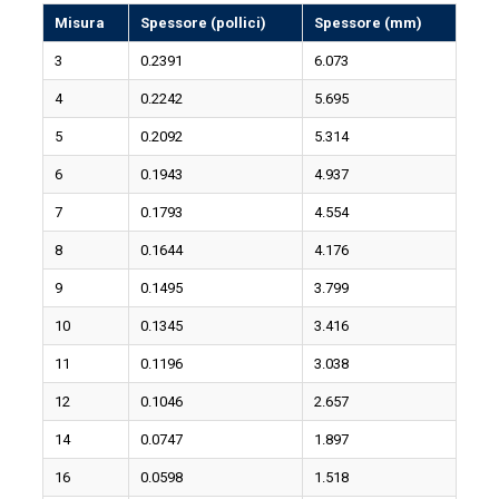
Misura
Spessore (pollici)
Spessore (mm)
3
0.2391
6.073
4
0.2242
5.695
5
0.2092
5.314
6
0.1943
4.937
7
0.1793
4.554
8
0.1644
4.176
9
0.1495
3.799
10
0.1345
3.416
11
0.1196
3.038
12
0.1046
2.657
14
0.0747
1.897
16
0.0598
1.518