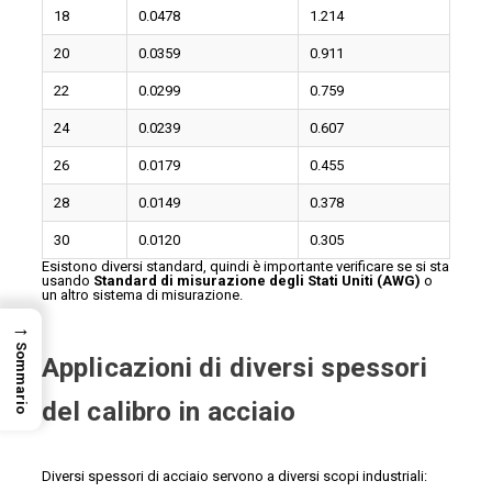
18
0.0478
1.214
20
0.0359
0.911
22
0.0299
0.759
24
0.0239
0.607
26
0.0179
0.455
28
0.0149
0.378
30
0.0120
0.305
Esistono diversi standard, quindi è importante verificare se si sta
usando
Standard di misurazione degli Stati Uniti (AWG)
o
un altro sistema di misurazione.
→
Sommario
Applicazioni di diversi spessori
del calibro in acciaio
Diversi spessori di acciaio servono a diversi scopi industriali: