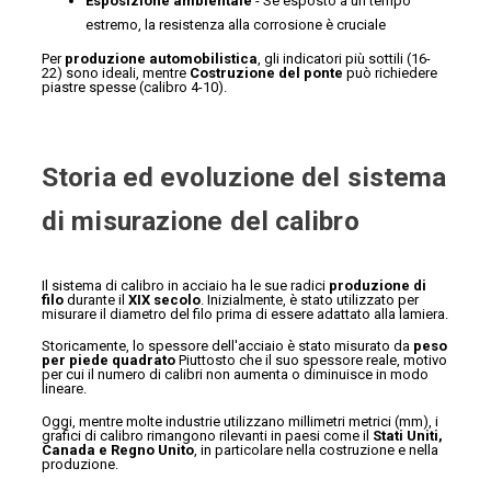
Esposizione ambientale
- Se esposto a un tempo
estremo, la resistenza alla corrosione è cruciale
Per
produzione automobilistica
, gli indicatori più sottili (16-
22) sono ideali, mentre
Costruzione del ponte
può richiedere
piastre spesse (calibro 4-10).
Storia ed evoluzione del sistema
di misurazione del calibro
Il sistema di calibro in acciaio ha le sue radici
produzione di
filo
durante il
XIX secolo
. Inizialmente, è stato utilizzato per
misurare il diametro del filo prima di essere adattato alla lamiera.
Storicamente, lo spessore dell'acciaio è stato misurato da
peso
per piede quadrato
Piuttosto che il suo spessore reale, motivo
per cui il numero di calibri non aumenta o diminuisce in modo
lineare.
Oggi, mentre molte industrie utilizzano millimetri metrici (mm), i
grafici di calibro rimangono rilevanti in paesi come il
Stati Uniti,
Canada e Regno Unito
, in particolare nella costruzione e nella
produzione.