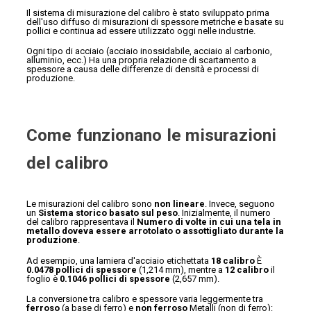
Il sistema di misurazione del calibro è stato sviluppato prima
dell'uso diffuso di misurazioni di spessore metriche e basate su
pollici e continua ad essere utilizzato oggi nelle industrie.
Ogni tipo di acciaio (acciaio inossidabile, acciaio al carbonio,
alluminio, ecc.) Ha una propria relazione di scartamento a
spessore a causa delle differenze di densità e processi di
produzione.
Come funzionano le misurazioni
del calibro
Le misurazioni del calibro sono
non lineare
. Invece, seguono
un
Sistema storico basato sul peso
. Inizialmente, il numero
del calibro rappresentava il
Numero di volte in cui una tela in
metallo doveva essere arrotolato o assottigliato durante la
produzione
.
Ad esempio, una lamiera d'acciaio etichettata
18 calibro
È
0.0478 pollici di spessore
(1,214 mm), mentre a
12 calibro
il
foglio è
0.1046 pollici di spessore
(2,657 mm).
La conversione tra calibro e spessore varia leggermente tra
ferroso
(a base di ferro) e
non ferroso
Metalli (non di ferro):