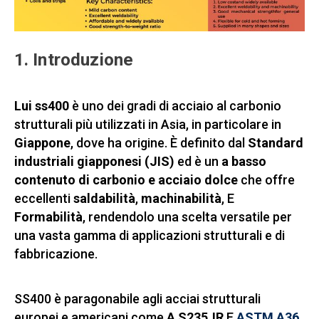
1. Introduzione
Lui ss400
è uno dei gradi di acciaio al carbonio
strutturali più utilizzati in Asia, in particolare in
Giappone
, dove ha origine. È definito dal
Standard
industriali giapponesi (JIS)
ed è un
a basso
contenuto di carbonio e acciaio dolce
che offre
eccellenti
saldabilità
,
machinabilità
, E
Formabilità
, rendendolo una scelta versatile per
una vasta gamma di applicazioni strutturali e di
fabbricazione.
SS400 è paragonabile agli acciai strutturali
europei e americani come
A S235JR
E
ASTM A36
,