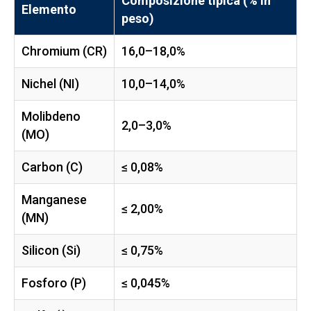
Composizione tipica (% in
Elemento
peso)
Chromium (CR)
16,0–18,0%
Nichel (NI)
10,0–14,0%
Molibdeno
2,0–3,0%
(MO)
Carbon (C)
≤ 0,08%
Manganese
≤ 2,00%
(MN)
Silicon (Si)
≤ 0,75%
Fosforo (P)
≤ 0,045%