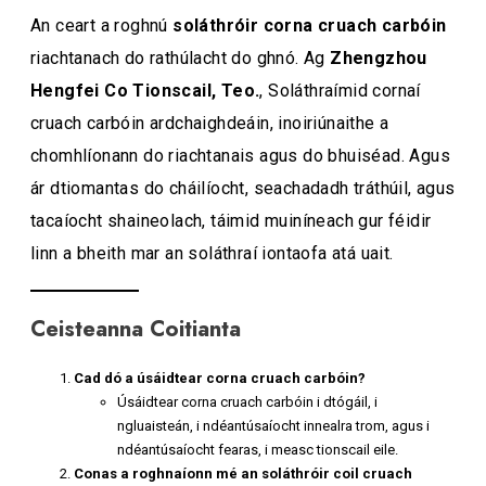
An ceart a roghnú
soláthróir corna cruach carbóin
riachtanach do rathúlacht do ghnó. Ag
Zhengzhou
Hengfei Co Tionscail, Teo.
, Soláthraímid cornaí
cruach carbóin ardchaighdeáin, inoiriúnaithe a
chomhlíonann do riachtanais agus do bhuiséad. Agus
ár dtiomantas do cháilíocht, seachadadh tráthúil, agus
tacaíocht shaineolach, táimid muiníneach gur féidir
linn a bheith mar an soláthraí iontaofa atá uait.
Ceisteanna Coitianta
Cad dó a úsáidtear corna cruach carbóin?
Úsáidtear corna cruach carbóin i dtógáil, i
ngluaisteán, i ndéantúsaíocht innealra trom, agus i
ndéantúsaíocht fearas, i measc tionscail eile.
Conas a roghnaíonn mé an soláthróir coil cruach