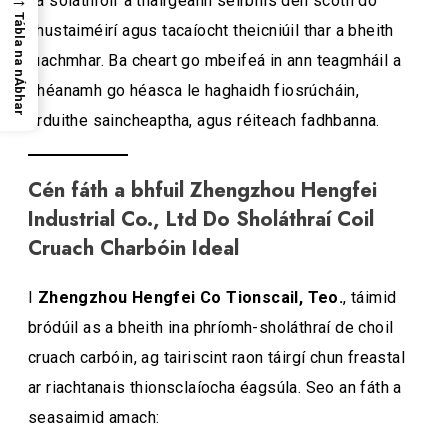
Tá soláthróir a thairgeann seirbhís den scoth do
Tábla na nÁbhar
chustaiméirí agus tacaíocht theicniúil thar a bheith
luachmhar. Ba cheart go mbeifeá in ann teagmháil a
dhéanamh go héasca le haghaidh fiosrúcháin,
orduithe saincheaptha, agus réiteach fadhbanna.
Cén fáth a bhfuil Zhengzhou Hengfei
Industrial Co., Ltd Do Sholáthraí Coil
Cruach Charbóin Ideal
I
Zhengzhou Hengfei Co Tionscail, Teo.
, táimid
bródúil as a bheith ina phríomh-sholáthraí de choil
cruach carbóin, ag tairiscint raon táirgí chun freastal
ar riachtanais thionsclaíocha éagsúla. Seo an fáth a
seasaimid amach: