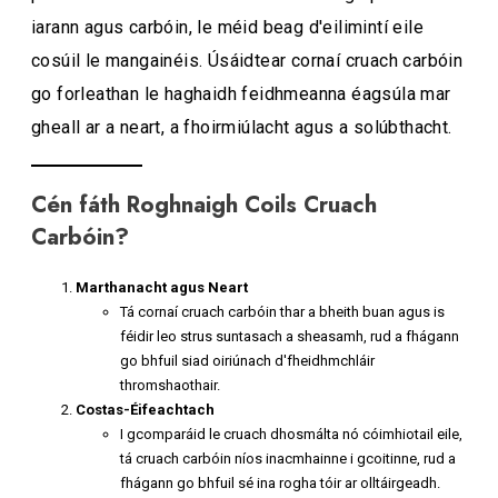
iarann ​​agus carbóin, le méid beag d'eilimintí eile
cosúil le mangainéis. Úsáidtear cornaí cruach carbóin
go forleathan le haghaidh feidhmeanna éagsúla mar
gheall ar a neart, a fhoirmiúlacht agus a solúbthacht.
Cén fáth Roghnaigh Coils Cruach
Carbóin?
Marthanacht agus Neart
Tá cornaí cruach carbóin thar a bheith buan agus is
féidir leo strus suntasach a sheasamh, rud a fhágann
go bhfuil siad oiriúnach d'fheidhmchláir
thromshaothair.
Costas-Éifeachtach
I gcomparáid le cruach dhosmálta nó cóimhiotail eile,
tá cruach carbóin níos inacmhainne i gcoitinne, rud a
fhágann go bhfuil sé ina rogha tóir ar olltáirgeadh.