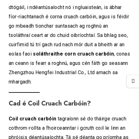
dtógáil, i ndéantúsaíocht nó i ngluaisteán, is ábhar
fíor-riachtanach é corna cruach carbóin, agus is féidir
go mbeadh tionchar suntasach ag roghnú an
tsoláthraí ceart ar do chuid oibríochtaí. Sa bhlag seo,
cuirfimid tú trí gach rud nach mór duit a bheith ar an
eolas faoi
soláthraithe corn cruach carbóin
, conas
an ceann is fearr a roghnú, agus cén fáth go seasann
Zhengzhou Hengfei Industrial Co., Ltd amach sa
mhargadh.
Cad é Coil Cruach Carbóin?
Coil cruach carbóin
tagraíonn sé do tháirge cruach
cothrom-rollta a fhoirceanntar i gcruth coil le linn an
phróisis déantúsaíochta. Tá sé déanta go príomha as