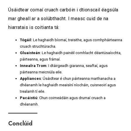
Úsáidtear cornaí cruach carbóin i dtionscail éagsúla
mar gheall ar a solúbthacht. I measc cuid de na
hiarratais is coitianta tá:
Tógáil
: Le haghaidh bíomaí, treisithe, agus comhpháirteanna
cruach struchtúracha.
Gluaisteán
: Le haghaidh painéil comhlacht déantúsaíochta,
páirteanna, agus frámaí.
Innealra Trom
: I dtáirgeadh giaranna, seaftaí, agus
páirteanna meicniúla eile.
Appliances
: Úsáidtear é chun páirteanna marthanacha a
dhéanamh le haghaidh meaisíní níocháin, cuisneoirí agus
trealamh tí eile.
Pacáistiú
: Chun coimeádáin agus drumaí cruach a
dhéanamh.
Conclúid