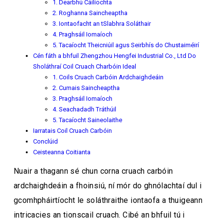
1. Dearbhú Cáilíochta
2. Roghanna Saincheaptha
3. Iontaofacht an tSlabhra Soláthair
4. Praghsáil Iomaíoch
5. Tacaíocht Theicniúil agus Seirbhís do Chustaiméirí
Cén fáth a bhfuil Zhengzhou Hengfei Industrial Co., Ltd Do
Sholáthraí Coil Cruach Charbóin Ideal
1. Coils Cruach Carbóin Ardchaighdeáin
2. Cumais Saincheaptha
3. Praghsáil Iomaíoch
4. Seachadadh Tráthúil
5. Tacaíocht Saineolaithe
Iarratais Coil Cruach Carbóin
Conclúid
Ceisteanna Coitianta
Nuair a thagann sé chun corna cruach carbóin
ardchaighdeáin a fhoinsiú, ní mór do ghnólachtaí dul i
gcomhpháirtíocht le soláthraithe iontaofa a thuigeann
intricacies an tionscail cruach. Cibé an bhfuil tú i