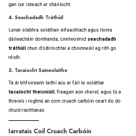
gan cur isteach ar cháilíocht.
4. Seachadadh Tráthúil
Lenár slabhra soláthair éifeachtach agus líonra
dáileacháin domhanda, cinnteoimid
seachadadh
tráthúil
chun d'oibríochtaí a choinneáil ag rith go
réidh.
5. Tacaíocht Saineolaithe
Tá ár bhfoireann taithí acu ar fáil le soláthar
tacaíocht theicniúil
, freagair aon cheist, agus tú a
threorú i roghnú an corn cruach carbóin ceart do do
chuid riachtanas.
Iarratais Coil Cruach Carbóin