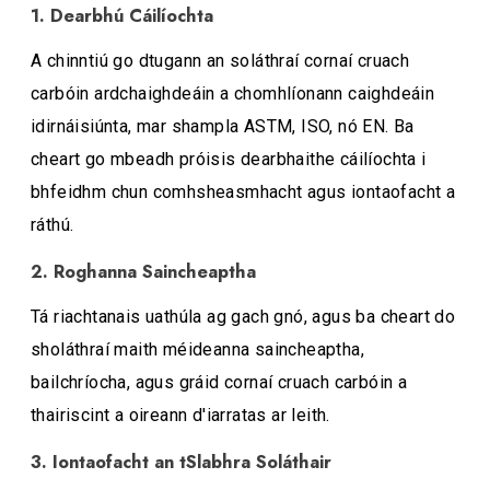
1. Dearbhú Cáilíochta
A chinntiú go dtugann an soláthraí cornaí cruach
carbóin ardchaighdeáin a chomhlíonann caighdeáin
idirnáisiúnta, mar shampla ASTM, ISO, nó EN. Ba
cheart go mbeadh próisis dearbhaithe cáilíochta i
bhfeidhm chun comhsheasmhacht agus iontaofacht a
ráthú.
2. Roghanna Saincheaptha
Tá riachtanais uathúla ag gach gnó, agus ba cheart do
sholáthraí maith méideanna saincheaptha,
bailchríocha, agus gráid cornaí cruach carbóin a
thairiscint a oireann d'iarratas ar leith.
3. Iontaofacht an tSlabhra Soláthair