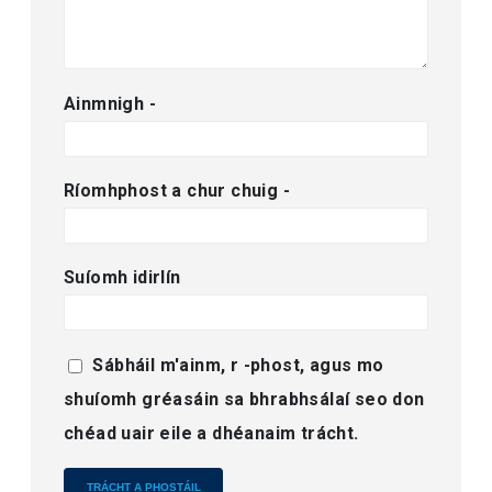
Ainmnigh
-
Ríomhphost a chur chuig
-
Suíomh idirlín
Sábháil m'ainm, r -phost, agus mo
shuíomh gréasáin sa bhrabhsálaí seo don
chéad uair eile a dhéanaim trácht.