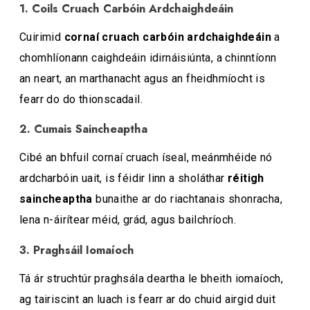
1. Coils Cruach Carbóin Ardchaighdeáin
Cuirimid
cornaí cruach carbóin ardchaighdeáin
a
chomhlíonann caighdeáin idirnáisiúnta, a chinntíonn
an neart, an marthanacht agus an fheidhmíocht is
fearr do do thionscadail.
2. Cumais Saincheaptha
Cibé an bhfuil cornaí cruach íseal, meánmhéide nó
ardcharbóin uait, is féidir linn a sholáthar
réitigh
saincheaptha
bunaithe ar do riachtanais shonracha,
lena n-áirítear méid, grád, agus bailchríoch.
3. Praghsáil Iomaíoch
Tá ár struchtúr praghsála deartha le bheith iomaíoch,
ag tairiscint an luach is fearr ar do chuid airgid duit