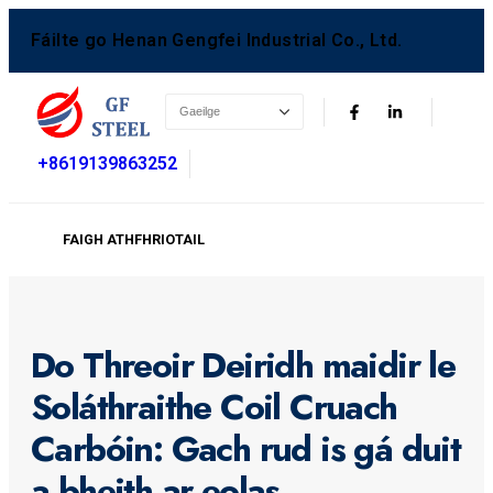
Fáilte go Henan Gengfei Industrial Co., Ltd.
+8619139863252
FAIGH ATHFHRIOTAIL
Do Threoir Deiridh maidir le
Soláthraithe Coil Cruach
Carbóin: Gach rud is gá duit
a bheith ar eolas