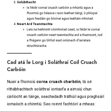
Solúbthacht
Is féidir cornaí cruach carbóin a mhúnlú agus a
fhoirmiú go héasca i raon leathan táirgí, ó phíopaí
agus feadáin go bíomaí agus leatháin mhiotail.
Neart Ard Teanntachta
Leis na heilimintí cóimhiotail ceart, is féidir le cornaí
cruach carbóin neart teanntachta ard a thairiscint, rud
a fhágann go bhfuil siad oiriúnach d'iarratais
struchtúracha.
Cad atá le Lorg i Soláthraí Coil Cruach
Carbóin
Nuair a fhoinsiú
corna cruach charbóin
, tá sé
ríthábhachtach soláthraí iontaofa a aimsiú chun
cáilíocht an táirge, seachadadh tráthúil agus praghsáil
iomaíoch a chinntiú. Seo roinnt fachtóirí a mheas: