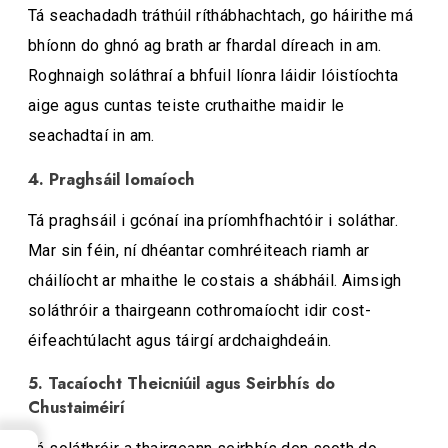
Tá seachadadh tráthúil ríthábhachtach, go háirithe má
bhíonn do ghnó ag brath ar fhardal díreach in am.
Roghnaigh soláthraí a bhfuil líonra láidir lóistíochta
aige agus cuntas teiste cruthaithe maidir le
seachadtaí in am.
4. Praghsáil Iomaíoch
Tá praghsáil i gcónaí ina príomhfhachtóir i soláthar.
Mar sin féin, ní dhéantar comhréiteach riamh ar
cháilíocht ar mhaithe le costais a shábháil. Aimsigh
soláthróir a thairgeann cothromaíocht idir cost-
éifeachtúlacht agus táirgí ardchaighdeáin.
5. Tacaíocht Theicniúil agus Seirbhís do
Chustaiméirí
→