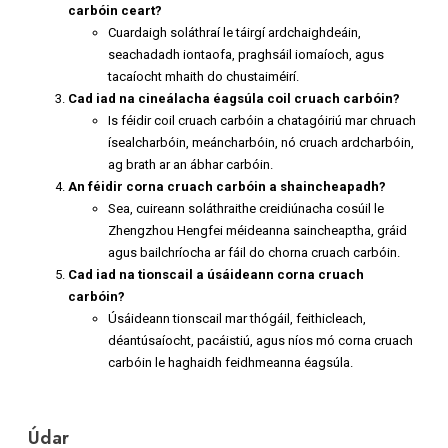
carbóin ceart?
Cuardaigh soláthraí le táirgí ardchaighdeáin,
seachadadh iontaofa, praghsáil iomaíoch, agus
tacaíocht mhaith do chustaiméirí.
Cad iad na cineálacha éagsúla coil cruach carbóin?
Is féidir coil cruach carbóin a chatagóiriú mar chruach
ísealcharbóin, meáncharbóin, nó cruach ardcharbóin,
ag brath ar an ábhar carbóin.
An féidir corna cruach carbóin a shaincheapadh?
Sea, cuireann soláthraithe creidiúnacha cosúil le
Zhengzhou Hengfei méideanna saincheaptha, gráid
agus bailchríocha ar fáil do chorna cruach carbóin.
Cad iad na tionscail a úsáideann corna cruach
carbóin?
Úsáideann tionscail mar thógáil, feithicleach,
déantúsaíocht, pacáistiú, agus níos mó corna cruach
carbóin le haghaidh feidhmeanna éagsúla.
Údar