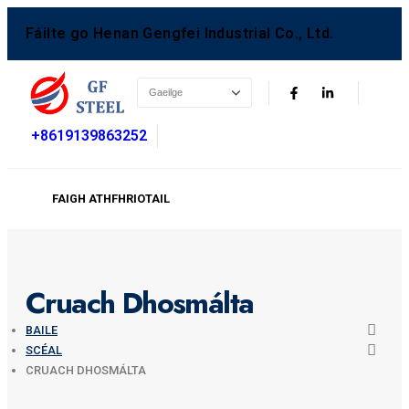
Fáilte go Henan Gengfei Industrial Co., Ltd.
+8619139863252
FAIGH ATHFHRIOTAIL
Cruach Dhosmálta
BAILE
SCÉAL
CRUACH DHOSMÁLTA