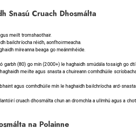
aidh Snasú Cruach Dhosmálta
agus meilt tromshaothair.
aidh bailchríocha réidh, aonfhoirmeacha.
haghaidh míreanna beaga go meánmhéide.
n ó garbh (80) go mín (2000+) le haghaidh smúdála tosaigh go dtí
e haghaidh meilte agus snasta a chuireann comhdhúile scríobacha
bhaint agus comhdhúile mín le haghaidh bailchríocha ard-snasta
 glantóirí cruach dhosmálta chun an dromchla a ullmhú agus a chot
smálta na Polainne