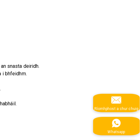
 an snasta deiridh.
 i bhfeidhm.
.
habháil.
Ríomhphost a chur chuig
Whatsapp