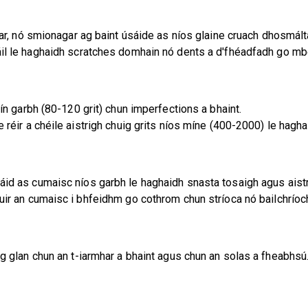
har, nó smionagar ag baint úsáide as níos glaine cruach dhosmál
áil le haghaidh scratches domhain nó dents a d'fhéadfadh go mb
rín garbh (80-120 grit) chun imperfections a bhaint.
e réir a chéile aistrigh chuig grits níos míne (400-2000) le hagh
sáid as cumaisc níos garbh le haghaidh snasta tosaigh agus aist
Cuir an cumaisc i bhfeidhm go cothrom chun stríoca nó bailchrío
 glan chun an t-iarmhar a bhaint agus chun an solas a fheabhsú