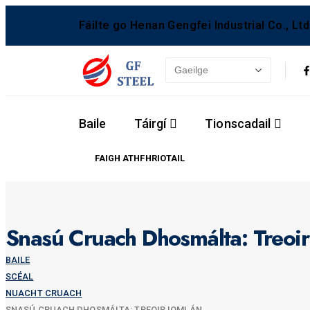
Fáilte go Henan Gengfei Industrial Co., Ltd
Baile
Táirgí
Tionscadail
FAIGH ATHFHRIOTAIL
Snasú Cruach Dhosmálta: Treoir
BAILE
SCÉAL
NUACHT CRUACH
SNASÚ CRUACH DHOSMÁLTA: TREOIR IOMLÁN