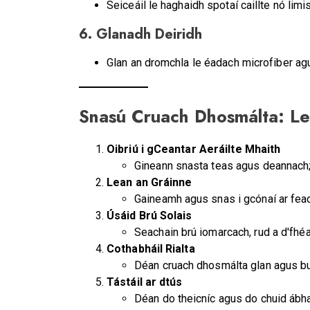
Seiceáil le haghaidh spotaí caillte nó l
6. Glanadh Deiridh
Glan an dromchla le éadach microfiber agu
Snasú Cruach Dhosmálta: Lei
Oibriú i gCeantar Aeráilte Mhaith
Gineann snasta teas agus deannach; 
Lean an Gráinne
Gaineamh agus snas i gcónaí ar fead
Úsáid Brú Solais
Seachain brú iomarcach, rud a d'fhé
Cothabháil Rialta
Déan cruach dhosmálta glan agus buf
Tástáil ar dtús
Déan do theicníc agus do chuid ábhar