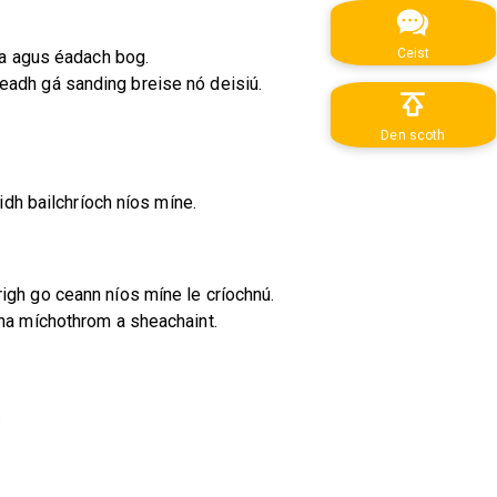
Ceist
ta agus éadach bog.
eadh gá sanding breise nó deisiú.
Den scoth
aidh bailchríoch níos míne.
righ go ceann níos míne le críochnú.
cha míchothrom a sheachaint.
.