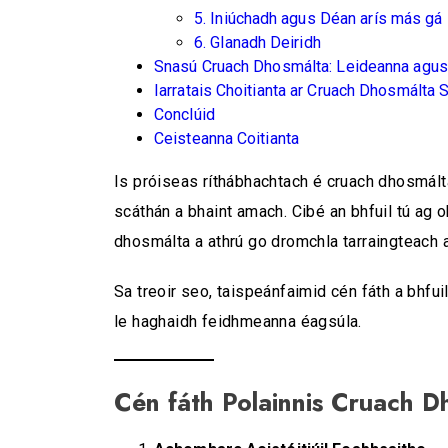
5. Iniúchadh agus Déan arís más gá
6. Glanadh Deiridh
Snasú Cruach Dhosmálta: Leideanna agus 
Iarratais Choitianta ar Cruach Dhosmálta 
Conclúid
Ceisteanna Coitianta
Is próiseas ríthábhachtach é cruach dhosmált
scáthán a bhaint amach. Cibé an bhfuil tú ag ob
dhosmálta a athrú go dromchla tarraingteach a
Sa treoir seo, taispeánfaimid cén fáth a bhfuil
le haghaidh feidhmeanna éagsúla.
Cén fáth Polainnis Cruach D