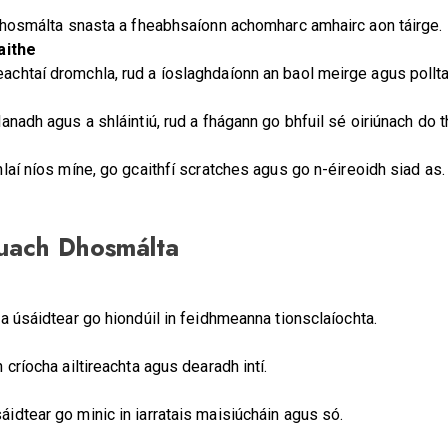
dhosmálta snasta a fheabhsaíonn achomharc amhairc aon táirge.
aithe
chtaí dromchla, rud a íoslaghdaíonn an baol meirge agus pollta
nadh agus a shláintiú, rud a fhágann go bhfuil sé oiriúnach do thi
laí níos míne, go gcaithfí scratches agus go n-éireoidh siad as.
uach Dhosmálta
a úsáidtear go hiondúil in feidhmeanna tionsclaíochta.
críocha ailtireachta agus dearadh intí.
dtear go minic in iarratais maisiúcháin agus só.