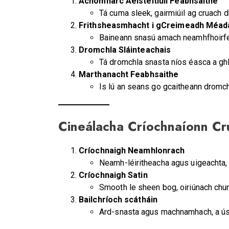
Achomharc Aeistéitiúil Feabhsaithe
Tá cuma sleek, gairmiúil ag cruach 
Frithsheasmhacht i gCreimeadh Méad
Baineann snasú amach neamhfhoirfea
Dromchla Sláinteachais
Tá dromchla snasta níos éasca a ghla
Marthanacht Feabhsaithe
Is lú an seans go gcaitheann dromch
Cineálacha Críochnaíonn Cr
Críochnaigh Neamhlonrach
Neamh-léiritheacha agus uigeachta, 
Críochnaigh Satin
Smooth le sheen bog, oiriúnach chun 
Bailchríoch scátháin
Ard-snasta agus machnamhach, a úsái