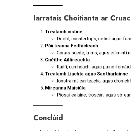
Iarratais Choitianta ar Crua
Trealamh cistine
Doirtil, countertops, uirlisí, agus fea
Páirteanna Feithicleach
Córais sceite, trims, agus eilimintí m
Gnéithe Ailtireachta
Ráillí, cumhdach, agus painéil ornái
Trealamh Liachta agus Saotharlainne
Ionstraimí, cairteacha, agus dromchl
Míreanna Maisiúla
Píosaí ealaíne, troscán, agus só-earr
Conclúid