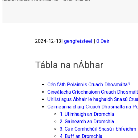
2024-12-13
gengfeisteel
0 Deir
Tábla na nÁbhar
Cén fáth Polainnis Cruach Dhosmálta?
Cineálacha Críochnaíonn Cruach Dhosmál
Uirlisí agus Ábhair le haghaidh Snasú Cr
Céimeanna chuig Cruach Dhosmálta na Po
1. Ullmhaigh an Dromchla
2. Gaineamh an Dromchla
3. Cuir Comhdhúil Snasú i bhfeidhm
4. Buff an Dromchla