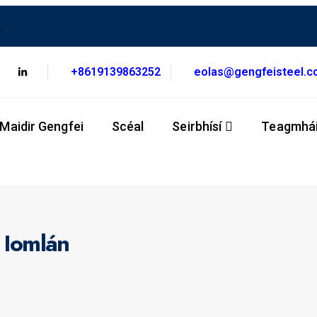
.
+8619139863252
eolas@gengfeisteel.
Maidir Gengfei
Scéal
Seirbhísí
Teagmhái
 Iomlán