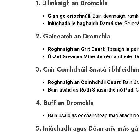
1. Ullmhaigh an Dromchla
Glan go críochnúil
: Bain deannaigh, ram
Iniúchadh le haghaidh Damáiste
: Seice
2. Gaineamh an Dromchla
Roghnaigh an Grit Ceart
: Tosaigh le pái
Úsáid Greanna Míne de réir a chéile
: D
3. Cuir Comhdhúil Snasú i bhfeidhm
Roghnaigh an Comhdhúil Ceart
: Bain ú
Bain úsáid as Roth Snasaithe nó Pad
: 
4. Buff an Dromchla
Bain úsáid as eochaircheap maolánach bog
5. Iniúchadh agus Déan arís más gá