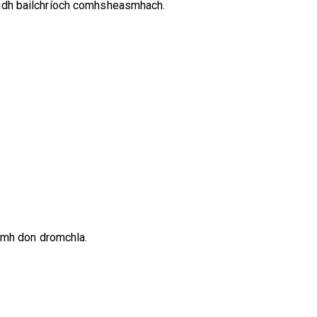
haidh bailchríoch comhsheasmhach.
namh don dromchla.