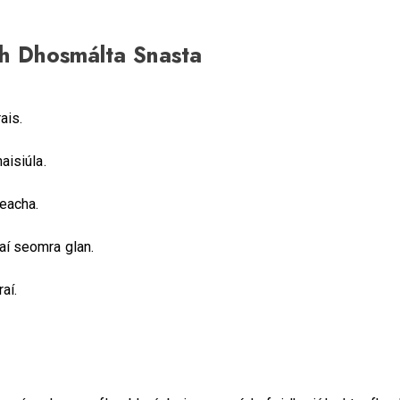
ch Dhosmálta Snasta
rais.
aisiúla.
deacha.
aí seomra glan.
aí.