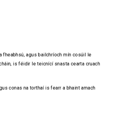
 fheabhsú, agus bailchríoch mín cosúil le
háin, is féidir le teicnící snasta cearta cruach
agus conas na torthaí is fearr a bhaint amach