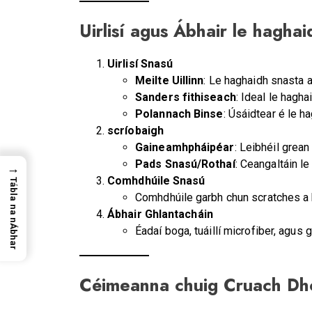
Uirlisí agus Ábhair le hagh
Uirlisí Snasú
Meilte Uillinn
: Le haghaidh snasta 
Sanders fithiseach
: Ideal le hagh
Polannach Binse
: Úsáidtear é le 
scríobaigh
Gaineamhpháipéar
: Leibhéil grea
Pads Snasú/Rothaí
: Ceangaltáin l
→
Comhdhúile Snasú
Tábla na nÁbhar
Comhdhúile garbh chun scratches a 
Ábhair Ghlantacháin
Éadaí boga, tuáillí microfiber, agus
Céimeanna chuig Cruach Dho