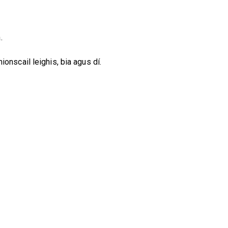
.
onscail leighis, bia agus dí.