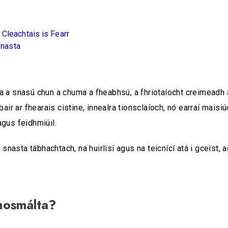
Cleachtais is Fearr
Snasta
a a snasú chun a chuma a fheabhsú, a fhriotaíocht creimeadh a
air ar fhearais cistine, innealra tionsclaíoch, nó earraí maisiúc
gus feidhmiúil.
 snasta tábhachtach, na huirlisí agus na teicnící atá i gceist, 
hosmálta?