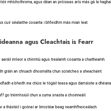
imistéir mhíchothroma, agus déan an próiseas arís más gá le hag
s cuir séalaithe cosanta i bhfeidhm más mian leat.
deanna agus Cleachtais is Fearr
aeráil imleor a chinntiú agus trealamh cosanta a chaitheamh.
h gráin an chruach dhosmálta chun scratches a sheachaint.
adfadh a bheith ina chúis le tógáil teasa agus damáiste a dhéa
f go tréimhsiúil chun a cuma snasta a choinneáil.
 a thástáil i gcónaí ar limistéar beag neamhfheiceálach.