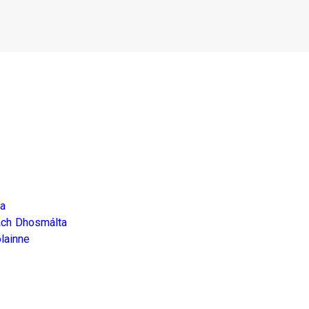
ta
uach Dhosmálta
lainne