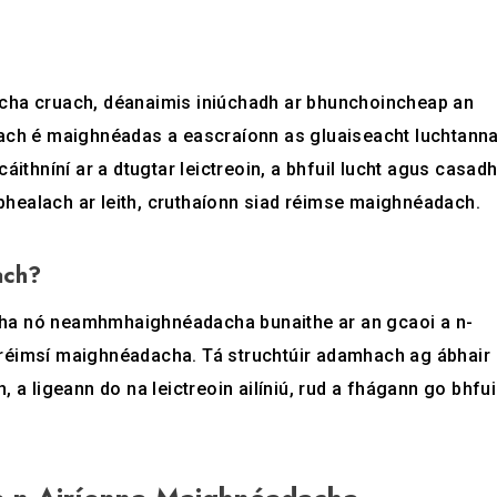
acha cruach, déanaimis iniúchadh ar bhunchoincheap an
each é maighnéadas a eascraíonn as gluaiseacht luchtann
áithníní ar a dtugtar leictreoin, a bhfuil lucht agus casad
r bhealach ar leith, cruthaíonn siad réimse maighnéadach.
ach?
cha nó neamhmhaighnéadacha bunaithe ar an gcaoi a n-
 réimsí maighnéadacha. Tá struchtúir adamhach ag ábhair
, a ligeann do na leictreoin ailíniú, rud a fhágann go bhfui