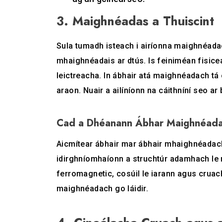
3. Maighnéadas a Thuiscint
Sula tumadh isteach i airíonna maighnéad
mhaighnéadais ar dtús. Is feiniméan fisic
leictreacha. In ábhair atá maighnéadach tá c
araon. Nuair a ailíníonn na cáithníní seo a
Cad a Dhéanann Ábhar Maighnéad
Aicmítear ábhair mar ábhair mhaighnéada
idirghníomhaíonn a struchtúr adamhach le
ferromagnetic, cosúil le iarann ​​agus cruach
maighnéadach go láidir.