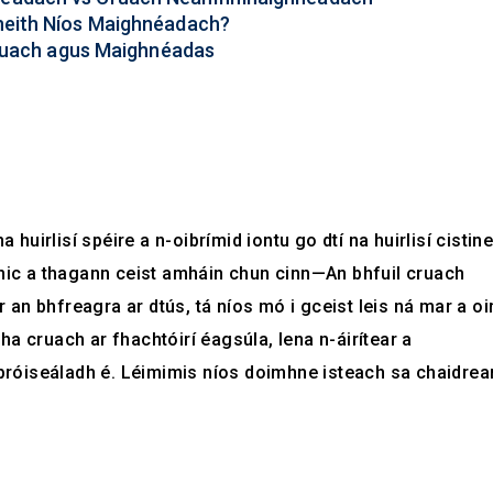
Bheith Níos Maighnéadach?
 Cruach agus Maighnéadas
 huirlisí spéire a n-oibrímid iontu go dtí na huirlisí cistine
inic a thagann ceist amháin chun cinn—An bhfuil cruach
an bhfreagra ar dtús, tá níos mó i gceist leis ná mar a o
a cruach ar fhachtóirí éagsúla, lena n-áirítear a
róiseáladh é. Léimimis níos doimhne isteach sa chaidre