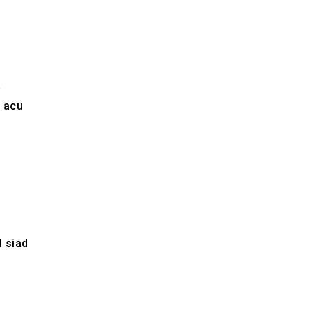
a
h acu
l siad