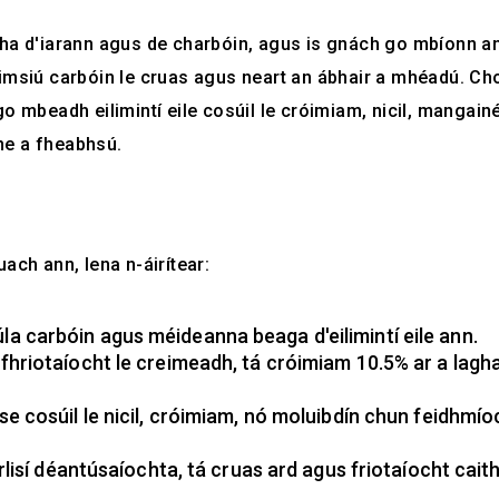
ha d'iarann ​​agus de charbóin, agus is gnách go mbíonn a
uimsiú carbóin le cruas agus neart an ábhair a mhéadú. C
go mbeadh eilimintí eile cosúil le cróimiam, nicil, mangain
ne a fheabhsú.
ach ann, lena n-áirítear:
la carbóin agus méideanna beaga d'eilimintí eile ann.
a fhriotaíocht le creimeadh, tá cróimiam 10.5% ar a lagh
ise cosúil le nicil, cróimiam, nó moluibdín chun feidhmío
irlisí déantúsaíochta, tá cruas ard agus friotaíocht cai