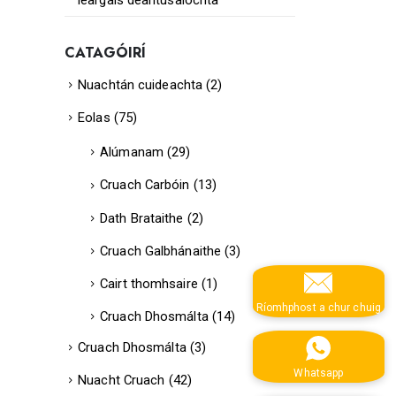
léargais déantúsaíochta
CATAGÓIRÍ
Nuachtán cuideachta
(2)
Eolas
(75)
Alúmanam
(29)
Cruach Carbóin
(13)
Dath Brataithe
(2)
Cruach Galbhánaithe
(3)
Cairt thomhsaire
(1)
Ríomhphost a chur chuig
Cruach Dhosmálta
(14)
Cruach Dhosmálta
(3)
Whatsapp
Nuacht Cruach
(42)