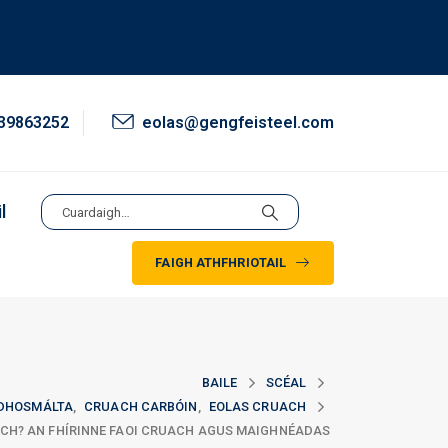
39863252
eolas@gengfeisteel.com
l
FAIGH ATHFHRIOTAIL
BAILE
SCÉAL
DHOSMÁLTA
,
CRUACH CARBÓIN
,
EOLAS CRUACH
CH? AN FHÍRINNE FAOI CRUACH AGUS MAIGHNÉADAS