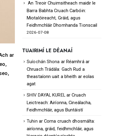
An Treoir Chuimsitheach maidir le
Barra Babhta Cruach Carbóin:
Miotalóireacht, Gráid, agus
Feidhmchláir Dhomhanda Tionscail
2026-07-08
TUAIRIMÍ LE DÉANAÍ
 Ach ar
Suíochán Shona
ar
Réamhrá ar
eo,
Chruach Trádála: Gach Rud a
seo,
theastaíonn uait a bheith ar eolas
agat
SHIV DAYAL KUREL
ar
Cruach
Leictreach: Airíonna, Cineálacha,
Feidhmchláir, agus Buntáistí
Tuhin
ar
Corna cruach dhosmálta:
airíonna, gráid, feidhmchláir, agus