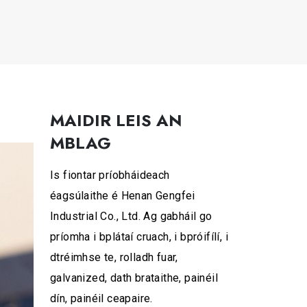
MAIDIR LEIS AN
MBLAG
Is fiontar príobháideach
éagsúlaithe é Henan Gengfei
Industrial Co., Ltd. Ag gabháil go
príomha i bplátaí cruach, i bpróifílí, i
dtréimhse te, rolladh fuar,
galvanized, dath brataithe, painéil
dín, painéil ceapaire.