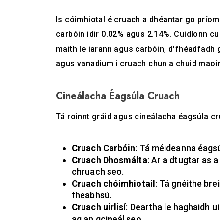
Is cóimhiotal é cruach a dhéantar go príom
carbóin idir 0.02% agus 2.14%. Cuidíonn c
maith le iarann ​​agus carbóin, d'fhéadfadh 
agus vanadium i cruach chun a chuid maoi
Cineálacha Éagsúla Cruach
Tá roinnt gráid agus cineálacha éagsúla cru
Cruach Carbóin
: Tá méideanna éagsú
Cruach Dhosmálta
: Ar a dtugtar as 
chruach seo.
Cruach chóimhiotail
: Tá gnéithe bre
fheabhsú.
Cruach uirlisí
: Deartha le haghaidh u
ag an gcineál seo.