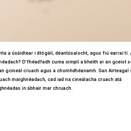
ta a úsáidtear i dtógáil, déantúsaíocht, agus fiú earraí tí.
néadach? D'fhéadfadh cuma simplí a bheith ar an gceist s
ar an gcineál cruach agus a chomhdhéanamh. San Airteagal 
ruach maighnéadach, cad iad na cineálacha cruach atá
hnéadas in ábhair mar chruach.