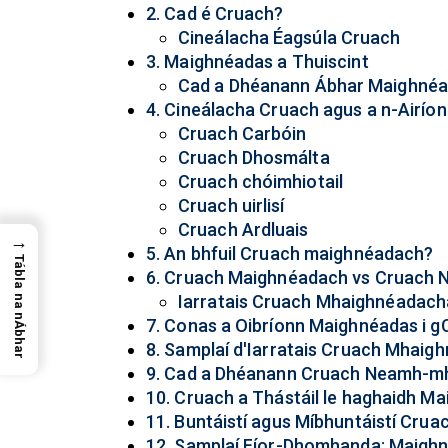
2. Cad é Cruach?
Cineálacha Éagsúla Cruach
3. Maighnéadas a Thuiscint
Cad a Dhéanann Ábhar Maighné
4. Cineálacha Cruach agus a n-Airí
Cruach Carbóin
Cruach Dhosmálta
Cruach chóimhiotail
Cruach uirlisí
Cruach Ardluais
→
5. An bhfuil Cruach maighnéadach?
Tábla na nÁbhar
6. Cruach Maighnéadach vs Cruach
Iarratais Cruach Mhaighnéadach
7. Conas a Oibríonn Maighnéadas i 
8. Samplaí d'Iarratais Cruach Mhaig
9. Cad a Dhéanann Cruach Neamh-m
10. Cruach a Thástáil le haghaidh M
11. Buntáistí agus Míbhuntáistí Cr
12. Samplaí Fíor-Dhomhanda: Maig