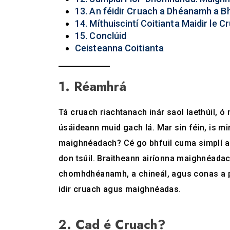
13. An féidir Cruach a Dhéanamh a 
14. Míthuiscintí Coitianta Maidir le
15. Conclúid
Ceisteanna Coitianta
1. Réamhrá
Tá cruach riachtanach inár saol laethúil, ó na
úsáideann muid gach lá. Mar sin féin, is m
maighnéadach? Cé go bhfuil cuma simplí ar 
don tsúil. Braitheann airíonna maighnéadach
chomhdhéanamh, a chineál, agus conas a p
idir cruach agus maighnéadas.
2. Cad é Cruach?