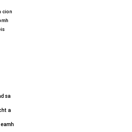
n cion
homh
éis
ad sa
cht a
theamh