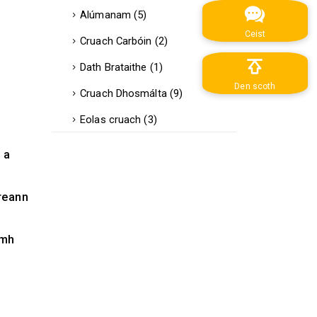
Alúmanam
(5)
Ceist
Cruach Carbóin
(2)
Dath Brataithe
(1)
Den scoth
Cruach Dhosmálta
(9)
Eolas cruach
(3)
 a
ireann
amh