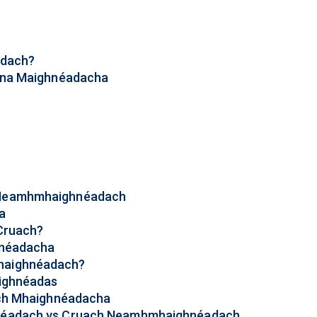
adach?
onna Maighnéadacha
 Neamhmhaighnéadach
a
gCruach?
hnéadacha
haighnéadach?
aighnéadas
uach Mhaighnéadacha
hnéadach vs Cruach Neamhmhaighnéadach