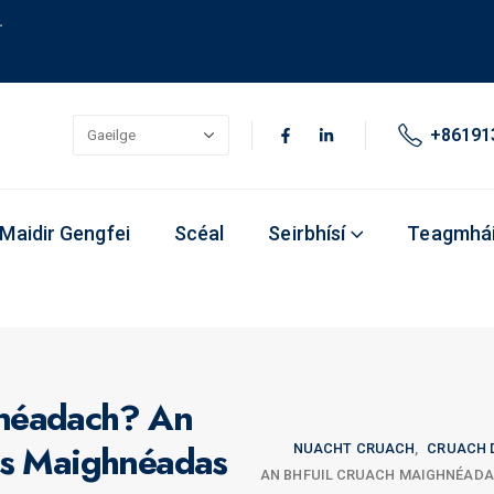
.
+86191
Maidir Gengfei
Scéal
Seirbhísí
Teagmhái
hnéadach? An
gus Maighnéadas
NUACHT CRUACH
,
CRUACH 
AN BHFUIL CRUACH MAIGHNÉADA