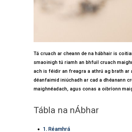
Tá cruach ar cheann de na hábhair is coitian
smaoinigh tú riamh an bhfuil cruach maigh
ach is féidir an freagra a athrú ag brath 
déanfaimid iniúchadh ar cad a dhéanann c
maighnéadach, agus conas a oibríonn maig
Tábla na nÁbhar
1. Réamhrá