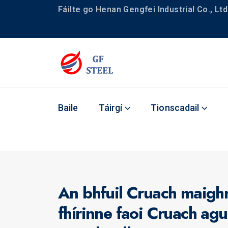
Fáilte go Henan Gengfei Industrial Co., Ltd
Baile
Táirgí
Tionscadail
An bhfuil Cruach maig
fhírinne faoi Cruach a