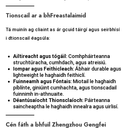
Tionscail ar a bhFreastalaimid
Tá muinín ag cliaint as ár gcuid táirgí agus seirbhísí
i dtionscail éagsúla:
Ailtireacht agus tógáil
: Comhpháirteanna
struchtúracha, cumhdach, agus atreisiú.
Iompar agus Feithicleach
: Ábhair durable agus
lightweight le haghaidh feithiclí.
Fuinneamh agus Fóntais
: Miotail le haghaidh
píblínte, giniúint cumhachta, agus tionscadail
fuinnimh in-athnuaite.
Déantúsaíocht Thionsclaíoch
: Páirteanna
saincheaptha le haghaidh innealra agus uirlisí.
Cén fáth a bhfuil Zhengzhou Gengfei