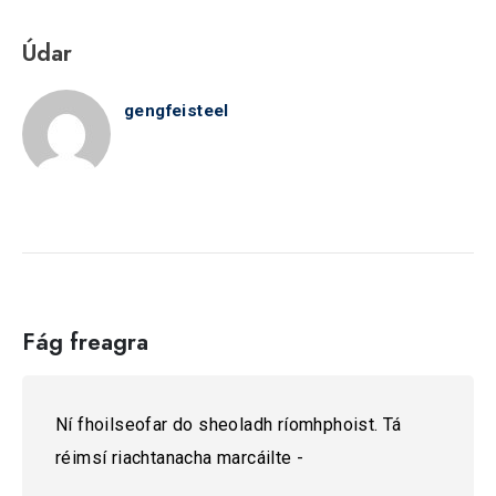
Údar
gengfeisteel
Fág freagra
Ní fhoilseofar do sheoladh ríomhphoist.
Tá
réimsí riachtanacha marcáilte
-