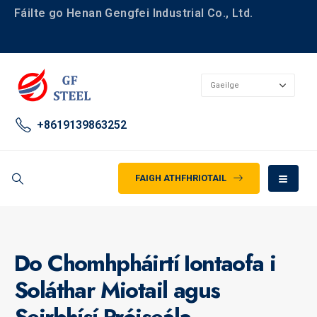
Fáilte go Henan Gengfei Industrial Co., Ltd.
+8619139863252
FAIGH ATHFHRIOTAIL
Do Chomhpháirtí Iontaofa i
Soláthar Miotail agus