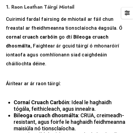
1. Raon Leathan Táirgí Miotail
Cuirimid fardal fairsing de mhiotail ar fáil chun
freastal ar fheidhmeanna tionsclaíocha éagsúla. Ó
cornaí cruach carbóin
go dtí
Bileoga cruach
dhosmálta
, Faightear ár gcuid táirgí ó mhonaróirí
iontaofa agus comhlíonann siad caighdeáin
cháilíochta déine.
Áirítear ar ár raon táirgí:
Cornaí Cruach Carbóin
: Ideal le haghaidh
tógála, feithicleach, agus innealra.
Bileoga cruach dhosmálta
: CRUA, creimeadh-
resistant, agus foirfe le haghaidh feidhmeanna
maisiúla nó tionsclaíocha.