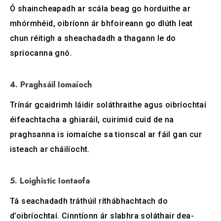
Ó shaincheapadh ar scála beag go horduithe ar
mhórmhéid, oibríonn ár bhfoireann go dlúth leat
chun réitigh a sheachadadh a thagann le do
spriocanna gnó.
4. Praghsáil Iomaíoch
Trínár gcaidrimh láidir soláthraithe agus oibríochtaí
éifeachtacha a ghiaráil, cuirimid cuid de na
praghsanna is iomaíche sa tionscal ar fáil gan cur
isteach ar cháilíocht.
5. Loighistic Iontaofa
Tá seachadadh tráthúil ríthábhachtach do
d’oibríochtaí. Cinntíonn ár slabhra soláthair dea-