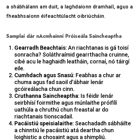
a shábhálann am duit, a laghdaíonn dramhaíl, agus a
fheabhsaíonn éifeachtúlacht oibriúcháin.
Samplaí dár nAcmhainní Próiseála Saincheaptha
Gearradh Beachtais
: An riachtanas is gá toisí
sonracha? Soláthraímid gearrthacha cruinne,
cibé acu le haghaidh leatháin, cornaí, nó táirgí
eile.
Cumhdach agus Snasú
: Feabhas a chur ar
chuma agus fad saoil d'ábhair lenár
gcóireálacha chun cinn.
Cruthanna Saincheaptha
: Is féidir lenár
seirbhísí foirmithe agus múnlaithe próifílí
uathúla a chruthú chun freastal ar do
riachtanais tionscadail.
Pacáistiú speisialaithe
: Seachadadh sábháilte
a chinntiú le pacáistiú atá deartha chun
loighistic a chosaint agus a shimpliú.