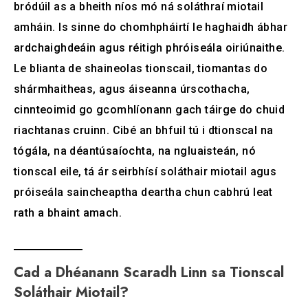
bródúil as a bheith níos mó ná soláthraí miotail
amháin. Is sinne do chomhpháirtí le haghaidh ábhar
ardchaighdeáin agus réitigh phróiseála oiriúnaithe.
Le blianta de shaineolas tionscail, tiomantas do
shármhaitheas, agus áiseanna úrscothacha,
cinnteoimid go gcomhlíonann gach táirge do chuid
riachtanas cruinn. Cibé an bhfuil tú i dtionscal na
tógála, na déantúsaíochta, na ngluaisteán, nó
tionscal eile, tá ár seirbhísí soláthair miotail agus
próiseála saincheaptha deartha chun cabhrú leat
rath a bhaint amach.
Cad a Dhéanann Scaradh Linn sa Tionscal
Soláthair Miotail?