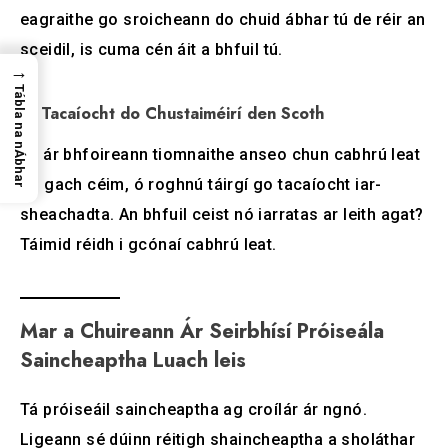
eagraithe go sroicheann do chuid ábhar tú de réir an
sceidil, is cuma cén áit a bhfuil tú.
→
Tábla na nÁbhar
6. Tacaíocht do Chustaiméirí den Scoth
Tá ár bhfoireann tiomnaithe anseo chun cabhrú leat
ag gach céim, ó roghnú táirgí go tacaíocht iar-
sheachadta. An bhfuil ceist nó iarratas ar leith agat?
Táimid réidh i gcónaí cabhrú leat.
Mar a Chuireann Ár Seirbhísí Próiseála
Saincheaptha Luach leis
Tá próiseáil saincheaptha ag croílár ár ngnó.
Ligeann sé dúinn réitigh shaincheaptha a sholáthar