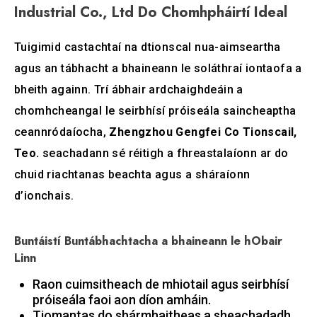
Industrial Co., Ltd Do Chomhpháirtí Ideal
Tuigimid castachtaí na dtionscal nua-aimseartha
agus an tábhacht a bhaineann le soláthraí iontaofa a
bheith againn. Trí ábhair ardchaighdeáin a
chomhcheangal le seirbhísí próiseála saincheaptha
ceannródaíocha,
Zhengzhou Gengfei Co Tionscail,
Teo.
seachadann sé réitigh a fhreastalaíonn ar do
chuid riachtanas beachta agus a sháraíonn
d’ionchais.
Buntáistí Buntábhachtacha a bhaineann le hObair
Linn
Raon cuimsitheach de mhiotail agus seirbhísí
próiseála faoi aon díon amháin.
Tiomantas do shármhaitheas a sheachadadh