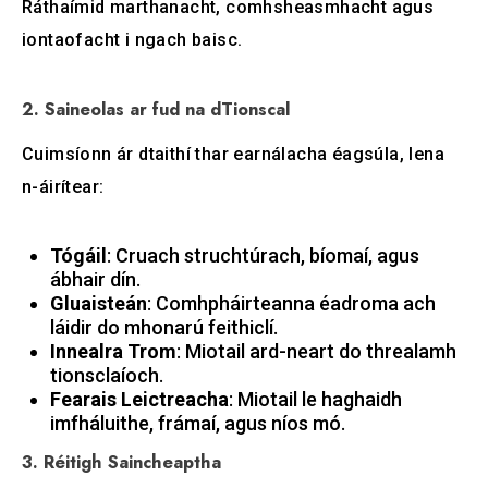
Ráthaímid marthanacht, comhsheasmhacht agus
iontaofacht i ngach baisc.
2. Saineolas ar fud na dTionscal
Cuimsíonn ár dtaithí thar earnálacha éagsúla, lena
n-áirítear:
Tógáil
: Cruach struchtúrach, bíomaí, agus
ábhair dín.
Gluaisteán
: Comhpháirteanna éadroma ach
láidir do mhonarú feithiclí.
Innealra Trom
: Miotail ard-neart do threalamh
tionsclaíoch.
Fearais Leictreacha
: Miotail le haghaidh
imfháluithe, frámaí, agus níos mó.
3. Réitigh Saincheaptha