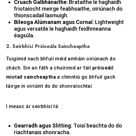
Cruach Galbhánaithe
: Brataithe le haghaidh
friotaíocht meirge feabhsaithe, oiriúnach do
thionscadail lasmuigh.
Bileoga Alúmanam agus Cornaí
: Lightweight
agus versatile le haghaidh feidhmeanna
éagsúla.
2. Seirbhísí Próiseála Saincheaptha
Tuigimid nach bhfuil méid amháin oiriúnach do
chách. Sin an fáth a chuirimid ar fáil
próiseáil
miotail saincheaptha
a chinntiú go bhfuil gach
táirge in oiriúint do do shonraíochtaí.
I measc ár seirbhísí tá:
Gearradh agus Slitting
: Toisí beachta do do
riachtanais shonracha.