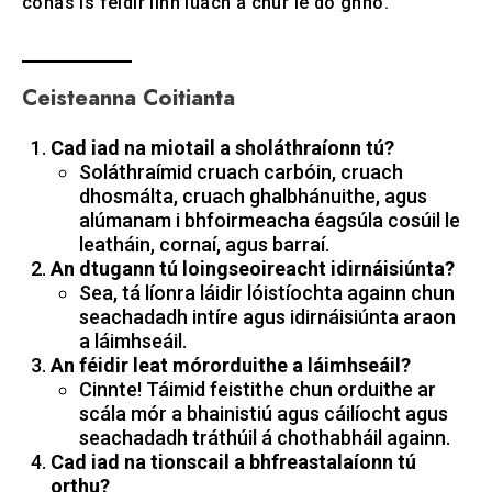
conas is féidir linn luach a chur le do ghnó.
Ceisteanna Coitianta
Cad iad na miotail a sholáthraíonn tú?
Soláthraímid cruach carbóin, cruach
dhosmálta, cruach ghalbhánuithe, agus
alúmanam i bhfoirmeacha éagsúla cosúil le
leatháin, cornaí, agus barraí.
An dtugann tú loingseoireacht idirnáisiúnta?
Sea, tá líonra láidir lóistíochta againn chun
seachadadh intíre agus idirnáisiúnta araon
a láimhseáil.
An féidir leat mórorduithe a láimhseáil?
Cinnte! Táimid feistithe chun orduithe ar
scála mór a bhainistiú agus cáilíocht agus
seachadadh tráthúil á chothabháil againn.
Cad iad na tionscail a bhfreastalaíonn tú
orthu?