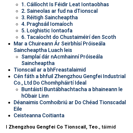
1. Cáilíocht Is Féidir Leat Iontaobhas
2. Saineolas ar fud na dTionscal
3. Réitigh Saincheaptha
4. Praghsáil Iomaíoch
5. Loighistic Iontaofa
6. Tacaíocht do Chustaiméirí den Scoth
Mar a Chuireann Ár Seirbhísí Próiseála
Saincheaptha Luach leis
Samplaí dár nAcmhainní Próiseála
Saincheaptha
Tionscail ar a bhFreastalaimid
Cén fáth a bhfuil Zhengzhou Gengfei Industrial
Co., Ltd Do Chomhpháirtí Ideal
Buntáistí Buntábhachtacha a bhaineann le
hObair Linn
Déanaimis Comhoibriú ar Do Chéad Tionscadal
Eile
Ceisteanna Coitianta
I
Zhengzhou Gengfei Co Tionscail, Teo.
, táimid