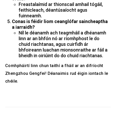
Freastalaímid ar thionscail amhail tógáil,
feithicleach, déantúsaíocht agus
fuinneamh.
Conas is féidir liom ceanglófar saincheaptha
a iarraidh?
Níl le déanamh ach teagmháil a dhéanamh
linn ar an bhfón nó ar ríomhphost le do
chuid riachtanas, agus cuirfidh ár
bhfoireann luachan mionsonraithe ar fáil a
bheidh in oiriúint do do chuid riachtanas.
Comhpháirtí linn chun taithí a fháil ar an difríocht
Zhengzhou Gengfei! Déanaimis rud éigin iontach le
chéile.