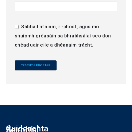
Sábháil m'ainm, r -phost, agus mo
shuíomh gréasáin sa bhrabhsálaí seo don
chéad uair eile a dhéanaim trácht.
Alternative:
Cuideachta
Ár
Seirbhísí
L