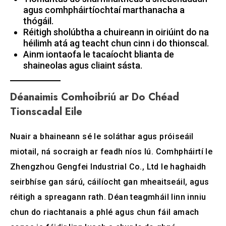
agus comhpháirtíochtaí marthanacha a
thógáil.
Réitigh sholúbtha a chuireann in oiriúint do na
héilimh atá ag teacht chun cinn i do thionscal.
Ainm iontaofa le tacaíocht blianta de
shaineolas agus cliaint sásta.
Déanaimis Comhoibriú ar Do Chéad
Tionscadal Eile
Nuair a bhaineann sé le soláthar agus próiseáil
miotail, ná socraigh ar feadh níos lú. Comhpháirtí le
Zhengzhou Gengfei Industrial Co., Ltd le haghaidh
seirbhíse gan sárú, cáilíocht gan mheaitseáil, agus
réitigh a spreagann rath. Déan teagmháil linn inniu
chun do riachtanais a phlé agus chun fáil amach