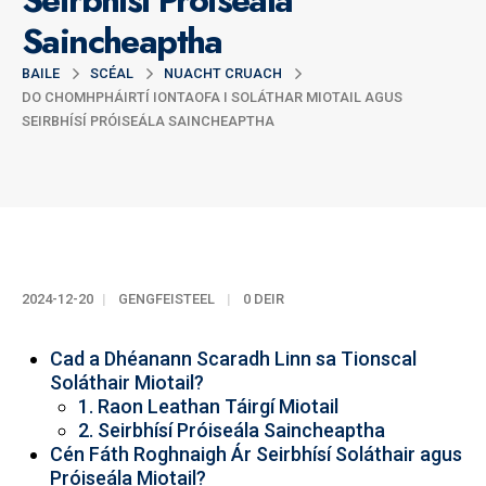
Seirbhísí Próiseála
Saincheaptha
BAILE
SCÉAL
NUACHT CRUACH
DO CHOMHPHÁIRTÍ IONTAOFA I SOLÁTHAR MIOTAIL AGUS
SEIRBHÍSÍ PRÓISEÁLA SAINCHEAPTHA
2024-12-20
GENGFEISTEEL
0 DEIR
Cad a Dhéanann Scaradh Linn sa Tionscal
Soláthair Miotail?
1. Raon Leathan Táirgí Miotail
2. Seirbhísí Próiseála Saincheaptha
Cén Fáth Roghnaigh Ár Seirbhísí Soláthair agus
Próiseála Miotail?