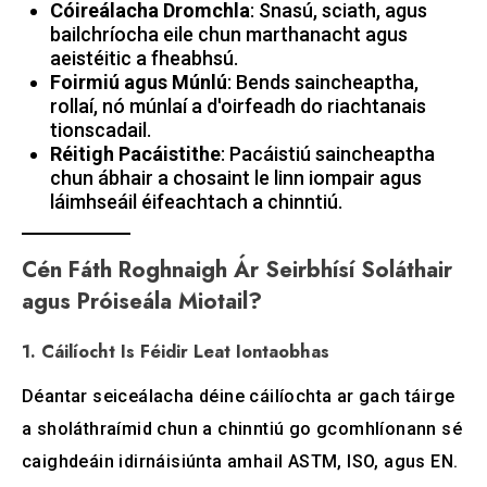
Cóireálacha Dromchla
: Snasú, sciath, agus
bailchríocha eile chun marthanacht agus
aeistéitic a fheabhsú.
Foirmiú agus Múnlú
: Bends saincheaptha,
rollaí, nó múnlaí a d'oirfeadh do riachtanais
tionscadail.
Réitigh Pacáistithe
: Pacáistiú saincheaptha
chun ábhair a chosaint le linn iompair agus
láimhseáil éifeachtach a chinntiú.
Cén Fáth Roghnaigh Ár Seirbhísí Soláthair
agus Próiseála Miotail?
1. Cáilíocht Is Féidir Leat Iontaobhas
Déantar seiceálacha déine cáilíochta ar gach táirge
a sholáthraímid chun a chinntiú go gcomhlíonann sé
caighdeáin idirnáisiúnta amhail ASTM, ISO, agus EN.