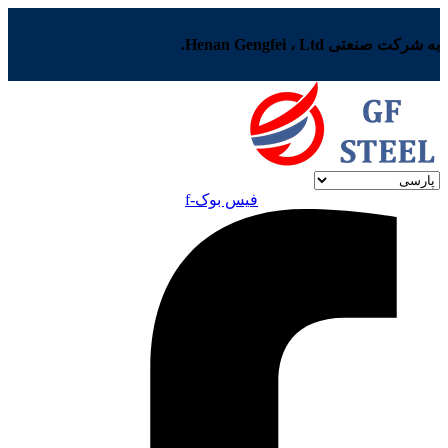
به شرکت صنعتی Henan Gengfei ، Ltd.
فیس بوک-f