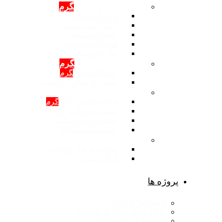
محصولات: آلومینیوم
گرم
ورق آلومینیوم
کویل آلومینیومی
لوله آلومینیوم
فویل آلومینیومی
نوار آلومینیوم
محصولات: گالوانیزه
گرم
لوله گالوانیزه
گرم
سیم پیچ فولادی گالوانیزه
محصولات: روکش رنگی
کویل فولادی PPGI
گرم
سیم پیچ فولادی PPGL
صفحه روکش رنگی
عرشه فلزی PPGI
ساخت و ساز فولادی
ساخت و ساز فولادی
فولاد سازنده
پروژه ها
Port & Terminal
Railway & High-Speed Rail
Shipbuilding & Vessel