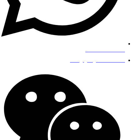
+8619139863252
info@gengfeisteel.com