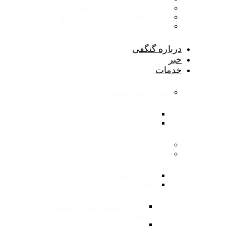
Hospitals & Medical Buildings
Marine & Offshore Engineering
Exhibition & Convention Center
درباره گنگفی
خبر
خدمات
نمودار اندازه سنج
نمودار اندازه سنج فلزی ضد زنگ
جدول تبدیل اندازه گیری فولاد
ابزار تبدیل کسری / اعشاری / متریک
حسابگر
ماشین حساب وزن فلزی
فلاستیک
ماشین حساب طول صفحه
فولادی
ماشین حساب وزن صفحه