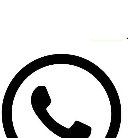
منطقه گوانچنگ هوی،
ژنگژو،
هنان،
چین
مخاطبین ما
19139863252