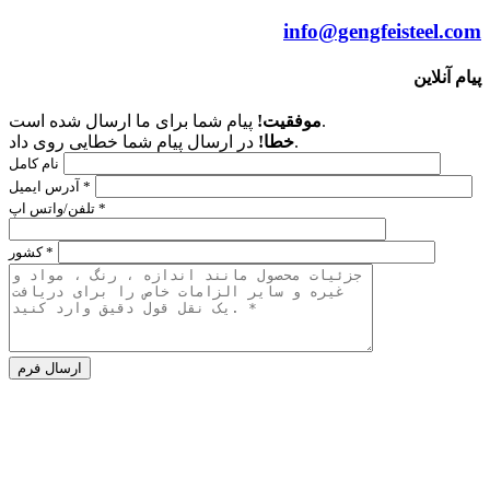
info@gengfeisteel.com
پیام آنلاین
پیام شما برای ما ارسال شده است.
موفقیت!
در ارسال پیام شما خطایی روی داد.
خطا!
نام کامل
آدرس ایمیل *
تلفن/واتس اپ *
کشور *
Alternative:
شرکت
پلاک 186 جاده زیدونگ،