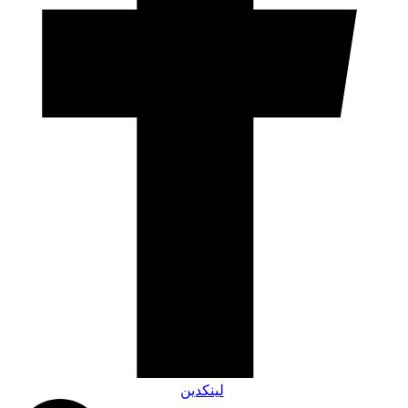
لینکدین