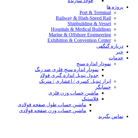
فولاد سازنده
پروژه ها
Port & Terminal
Railway & High-Speed Rail
Shipbuilding & Vessel
Hospitals & Medical Buildings
Marine & Offshore Engineering
Exhibition & Convention Center
درباره گنگفی
خبر
خدمات
نمودار اندازه سنج
نمودار اندازه سنج فلزی ضد زنگ
جدول تبدیل اندازه گیری فولاد
ابزار تبدیل کسری / اعشاری / متریک
حسابگر
ماشین حساب وزن فلزی
فلاستیک
ماشین حساب طول صفحه فولادی
ماشین حساب وزن صفحه فولادی
تماس بگیرید