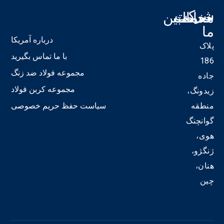
شرکت
خدمات
مخاطبین
ما
ما
درباره آمریکا
پلاک
19
با ما تماس بگیرید
186
مجموعه فولاد ضد زنگ
جاده
in
مجموعه کربن فولاد
زیدونگ،
ی-
منطقه
سیاست حفظ حریم خصوصی
ی
گوانچنگ
ف
یل
هوی،
ژنگژو،
هنان،
چین