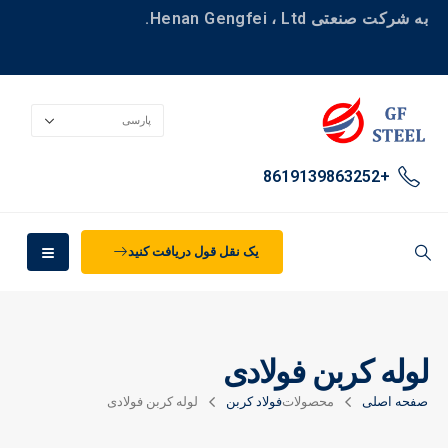
به شرکت صنعتی Henan Gengfei ، Ltd.
+8619139863252
یک نقل قول دریافت کنید
لوله کربن فولادی
صفحه اصلی
محصولات
فولاد کربن
لوله کربن فولادی