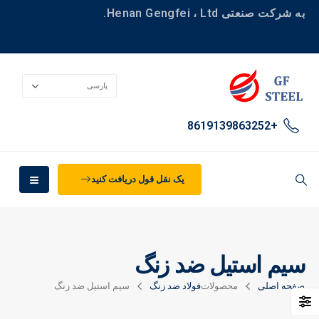
به شرکت صنعتی Henan Gengfei ، Ltd.
+8619139863252
یک نقل قول دریافت کنید
سیم استیل ضد زنگ
صفحه اصلی
محصولات
فولاد ضد زنگ
سیم استیل ضد زنگ