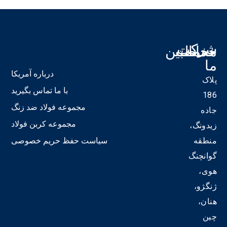
شرکت
خدمات
مخاطبین
ما
ما
درباره آمریکا
پلاک
19
با ما تماس بگیرید
186
مجموعه فولاد ضد زنگ
جاده
in
مجموعه کربن فولاد
زیدونگ،
ی-
منطقه
سیاست حفظ حریم خصوصی
ی
گوانچنگ
ف
یل
هوی،
ژنگژو،
هنان،
چین