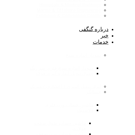
Hospitals & Medical Buildings
Marine & Offshore Engineering
Exhibition & Convention Center
درباره گنگفی
خبر
خدمات
نمودار اندازه سنج
نمودار اندازه سنج فلزی ضد زنگ
جدول تبدیل اندازه گیری فولاد
ابزار تبدیل کسری / اعشاری / متریک
حسابگر
ماشین حساب وزن فلزی
فلاستیک
ماشین حساب طول صفحه
فولادی
ماشین حساب وزن صفحه