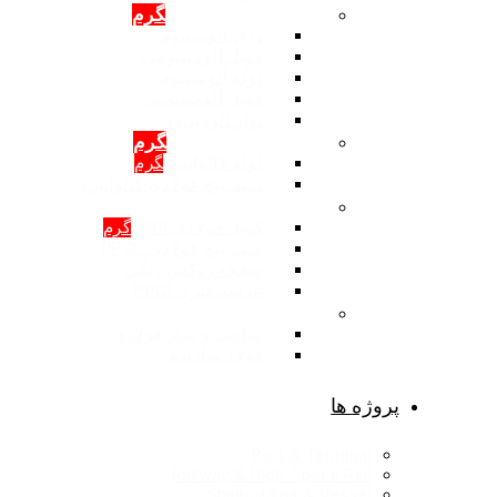
محصولات: آلومینیوم
گرم
ورق آلومینیوم
کویل آلومینیومی
لوله آلومینیوم
فویل آلومینیومی
نوار آلومینیوم
محصولات: گالوانیزه
گرم
لوله گالوانیزه
گرم
سیم پیچ فولادی گالوانیزه
محصولات: روکش رنگی
کویل فولادی PPGI
گرم
سیم پیچ فولادی PPGL
صفحه روکش رنگی
عرشه فلزی PPGI
ساخت و ساز فولادی
ساخت و ساز فولادی
فولاد سازنده
پروژه ها
Port & Terminal
Railway & High-Speed Rail
Shipbuilding & Vessel