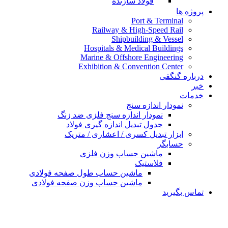
فولاد سازنده
پروژه ها
Port & Terminal
Railway & High-Speed Rail
Shipbuilding & Vessel
Hospitals & Medical Buildings
Marine & Offshore Engineering
Exhibition & Convention Center
درباره گنگفی
خبر
خدمات
نمودار اندازه سنج
نمودار اندازه سنج فلزی ضد زنگ
جدول تبدیل اندازه گیری فولاد
ابزار تبدیل کسری / اعشاری / متریک
حسابگر
ماشین حساب وزن فلزی
فلاستیک
ماشین حساب طول صفحه فولادی
ماشین حساب وزن صفحه فولادی
تماس بگیرید