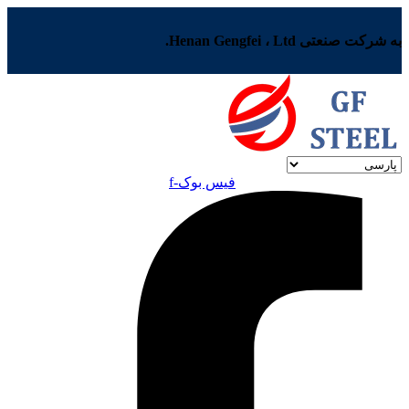
به شرکت صنعتی Henan Gengfei ، Ltd.
فیس بوک-f