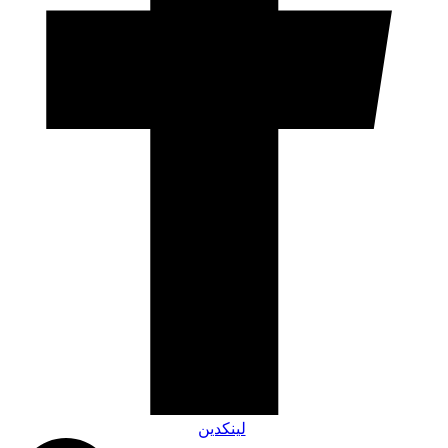
لینکدین