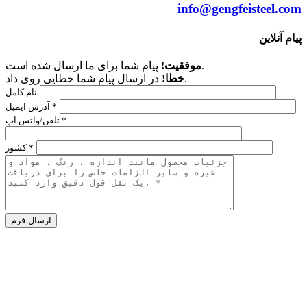
info@gengfeisteel.com
پیام آنلاین
پیام شما برای ما ارسال شده است.
موفقیت!
در ارسال پیام شما خطایی روی داد.
خطا!
نام کامل
آدرس ایمیل *
تلفن/واتس اپ *
کشور *
Alternative:
شرکت
پلاک 186 جاده زیدونگ،
منطقه گوانچنگ هوی،