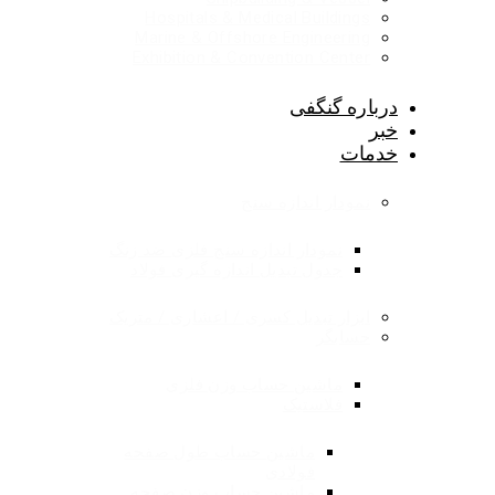
Hospitals & Medical Buildings
Marine & Offshore Engineering
Exhibition & Convention Center
درباره گنگفی
خبر
خدمات
نمودار اندازه سنج
نمودار اندازه سنج فلزی ضد زنگ
جدول تبدیل اندازه گیری فولاد
ابزار تبدیل کسری / اعشاری / متریک
حسابگر
ماشین حساب وزن فلزی
فلاستیک
ماشین حساب طول صفحه
فولادی
ماشین حساب وزن صفحه