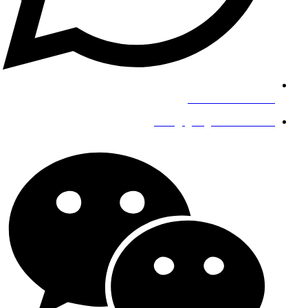
+8619139863252
info@gengfeisteel.com