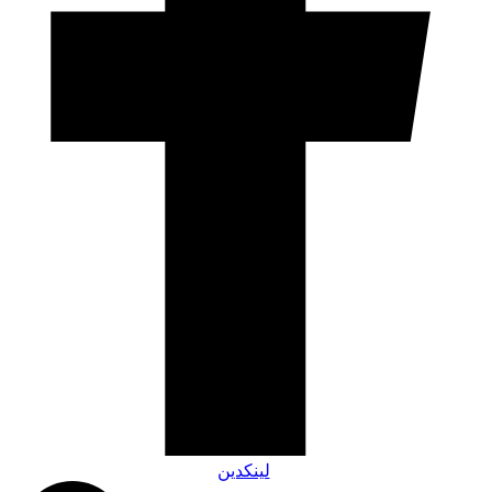
لینکدین