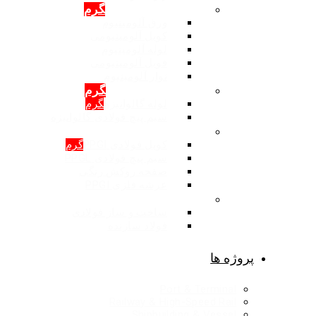
محصولات: آلومینیوم
گرم
ورق آلومینیوم
کویل آلومینیومی
لوله آلومینیوم
فویل آلومینیومی
نوار آلومینیوم
محصولات: گالوانیزه
گرم
لوله گالوانیزه
گرم
سیم پیچ فولادی گالوانیزه
محصولات: روکش رنگی
کویل فولادی PPGI
گرم
سیم پیچ فولادی PPGL
صفحه روکش رنگی
عرشه فلزی PPGI
ساخت و ساز فولادی
ساخت و ساز فولادی
فولاد سازنده
پروژه ها
Port & Terminal
Railway & High-Speed Rail
Shipbuilding & Vessel