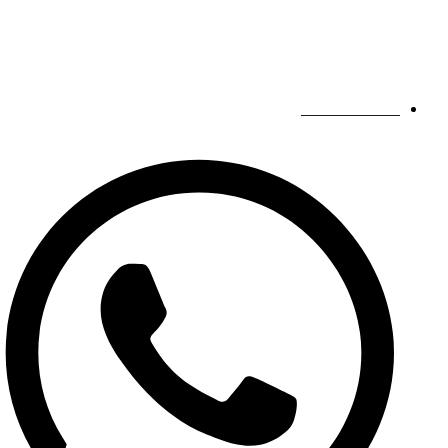
ژنگژو،
هنان،
چین
مخاطبین ما
19139863252