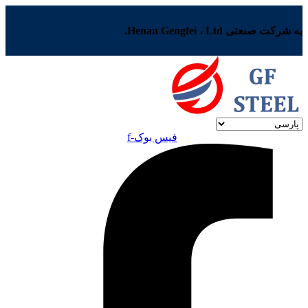
به شرکت صنعتی Henan Gengfei ، Ltd.
فیس بوک-f