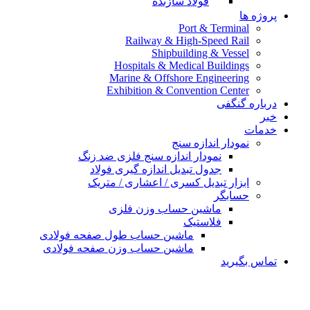
فولاد سازنده
پروژه ها
Port & Terminal
Railway & High-Speed Rail
Shipbuilding & Vessel
Hospitals & Medical Buildings
Marine & Offshore Engineering
Exhibition & Convention Center
درباره گنگفی
خبر
خدمات
نمودار اندازه سنج
نمودار اندازه سنج فلزی ضد زنگ
جدول تبدیل اندازه گیری فولاد
ابزار تبدیل کسری / اعشاری / متریک
حسابگر
ماشین حساب وزن فلزی
فلاستیک
ماشین حساب طول صفحه فولادی
ماشین حساب وزن صفحه فولادی
تماس بگیرید