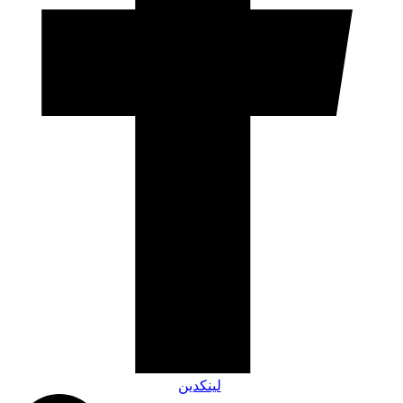
لینکدین