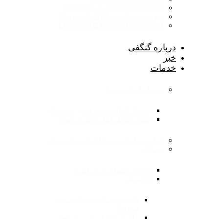
Hospitals & Medical Buildings
Marine & Offshore Engineering
Exhibition & Convention Center
درباره گنگفی
خبر
خدمات
نمودار اندازه سنج
نمودار اندازه سنج فلزی ضد زنگ
جدول تبدیل اندازه گیری فولاد
ابزار تبدیل کسری / اعشاری / متریک
حسابگر
ماشین حساب وزن فلزی
فلاستیک
ماشین حساب طول صفحه
فولادی
ماشین حساب وزن صفحه