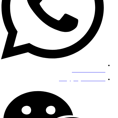
+8619139863252
info@gengfeisteel.com