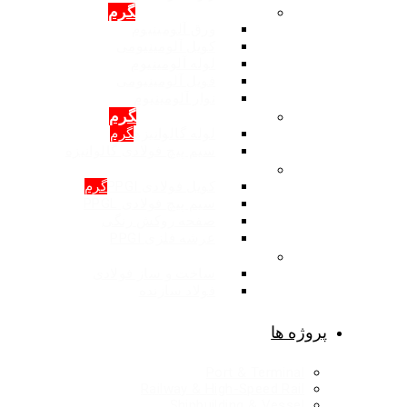
محصولات: آلومینیوم
گرم
ورق آلومینیوم
کویل آلومینیومی
لوله آلومینیوم
فویل آلومینیومی
نوار آلومینیوم
محصولات: گالوانیزه
گرم
لوله گالوانیزه
گرم
سیم پیچ فولادی گالوانیزه
محصولات: روکش رنگی
کویل فولادی PPGI
گرم
سیم پیچ فولادی PPGL
صفحه روکش رنگی
عرشه فلزی PPGI
ساخت و ساز فولادی
ساخت و ساز فولادی
فولاد سازنده
پروژه ها
Port & Terminal
Railway & High-Speed Rail
Shipbuilding & Vessel