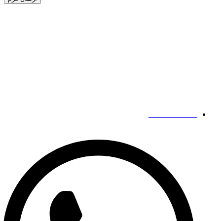
Alternative:
شرکت
پلاک 186 جاده زیدونگ،
منطقه گوانچنگ هوی،
ژنگژو،
هنان،
چین
مخاطبین ما
19139863252