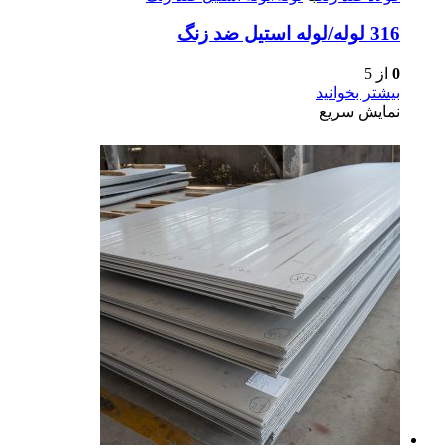
316 لوله/لوله استیل ضد زنگ
0
از 5
بیشتر بخوانید
نمایش سریع