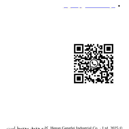
سیاست حفظ حریم خصوصی
ما را دنبال کنید
واتس اپ
واتس اپ
وکت
© Henan Gengfei Industrial Co. ، Ltd. 2025. کلیه حقوق محفوظ است