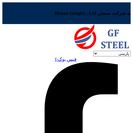
به شرکت صنعتی Henan Gengfei ، Ltd.
فیس بوک-f