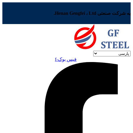
به شرکت صنعتی Henan Gengfei ، Ltd.
فیس بوک-f