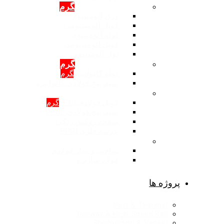
محصولات: آلومینیوم
گرم
ورق آلومینیوم
کویل آلومینیومی
لوله آلومینیوم
فویل آلومینیومی
نوار آلومینیوم
محصولات: گالوانیزه
گرم
لوله گالوانیزه
گرم
سیم پیچ فولادی گالوانیزه
محصولات: روکش رنگی
کویل فولادی PPGI
گرم
سیم پیچ فولادی PPGL
صفحه روکش رنگی
عرشه فلزی PPGI
ساخت و ساز فولادی
ساخت و ساز فولادی
فولاد سازنده
پروژه ها
Port & Terminal
Railway & High-Speed Rail
Shipbuilding & Vessel