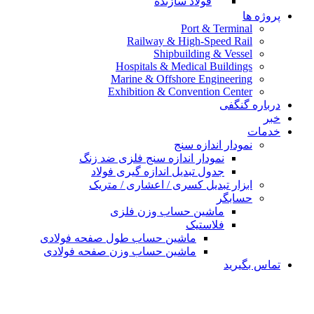
فولاد سازنده
پروژه ها
Port & Terminal
Railway & High-Speed Rail
Shipbuilding & Vessel
Hospitals & Medical Buildings
Marine & Offshore Engineering
Exhibition & Convention Center
درباره گنگفی
خبر
خدمات
نمودار اندازه سنج
نمودار اندازه سنج فلزی ضد زنگ
جدول تبدیل اندازه گیری فولاد
ابزار تبدیل کسری / اعشاری / متریک
حسابگر
ماشین حساب وزن فلزی
فلاستیک
ماشین حساب طول صفحه فولادی
ماشین حساب وزن صفحه فولادی
تماس بگیرید