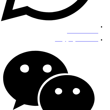
+8619139863252
info@gengfeisteel.com