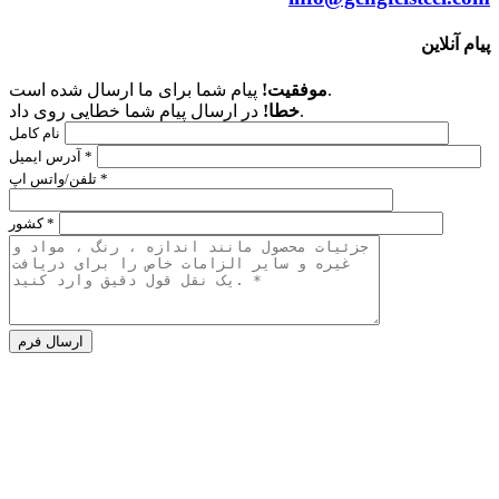
پیام آنلاین
پیام شما برای ما ارسال شده است.
موفقیت!
در ارسال پیام شما خطایی روی داد.
خطا!
نام کامل
آدرس ایمیل *
تلفن/واتس اپ *
کشور *
Alternative:
شرکت
پلاک 186 جاده زیدونگ،
منطقه گوانچنگ هوی،
ژنگژو،
هنان،
چین