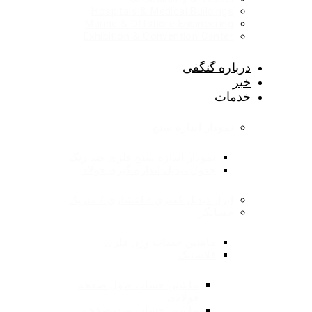
Hospitals & Medical Buildings
Marine & Offshore Engineering
Exhibition & Convention Center
درباره گنگفی
خبر
خدمات
نمودار اندازه سنج
نمودار اندازه سنج فلزی ضد زنگ
جدول تبدیل اندازه گیری فولاد
ابزار تبدیل کسری / اعشاری / متریک
حسابگر
ماشین حساب وزن فلزی
فلاستیک
ماشین حساب طول صفحه
فولادی
ماشین حساب وزن صفحه