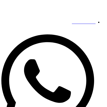
مخاطبین ما
19139863252