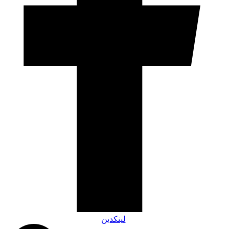
لینکدین