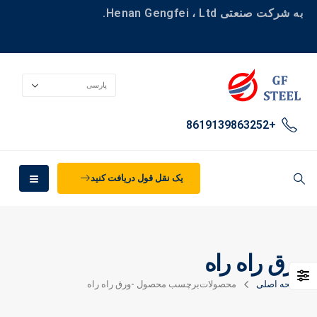
به شرکت صنعتی Henan Gengfei ، Ltd.
+8619139863252
یک نقل قول دریافت کنید
ورق راه راه
صفحه اصلی
محصولات
برچسب محصول -
ورق راه راه