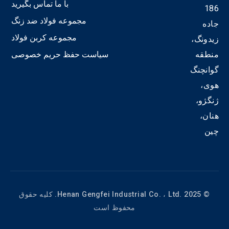
19
با ما تماس بگیرید
186
مجموعه فولاد ضد زنگ
جاده
in
مجموعه کربن فولاد
زیدونگ،
ی-
منطقه
سیاست حفظ حریم خصوصی
ی
گوانچنگ
ف
یل
هوی،
ژنگژو،
هنان،
چین
© Henan Gengfei Industrial Co. ، Ltd. 2025. کلیه حقوق
محفوظ است