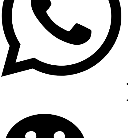
+8619139863252
info@gengfeisteel.com