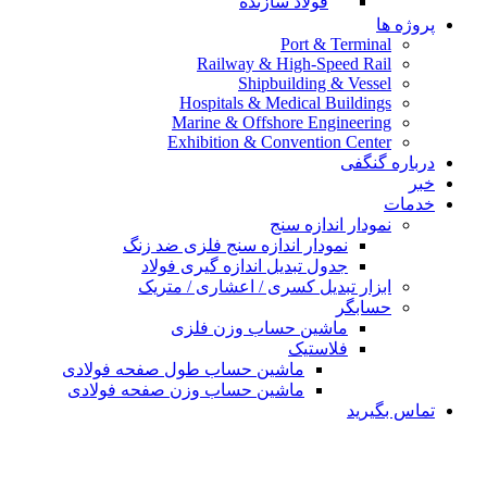
فولاد سازنده
پروژه ها
Port & Terminal
Railway & High-Speed Rail
Shipbuilding & Vessel
Hospitals & Medical Buildings
Marine & Offshore Engineering
Exhibition & Convention Center
درباره گنگفی
خبر
خدمات
نمودار اندازه سنج
نمودار اندازه سنج فلزی ضد زنگ
جدول تبدیل اندازه گیری فولاد
ابزار تبدیل کسری / اعشاری / متریک
حسابگر
ماشین حساب وزن فلزی
فلاستیک
ماشین حساب طول صفحه فولادی
ماشین حساب وزن صفحه فولادی
تماس بگیرید