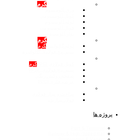
محصولات: آلومینیوم
گرم
ورق آلومینیوم
کویل آلومینیومی
لوله آلومینیوم
فویل آلومینیومی
نوار آلومینیوم
محصولات: گالوانیزه
گرم
لوله گالوانیزه
گرم
سیم پیچ فولادی گالوانیزه
محصولات: روکش رنگی
کویل فولادی PPGI
گرم
سیم پیچ فولادی PPGL
صفحه روکش رنگی
عرشه فلزی PPGI
ساخت و ساز فولادی
ساخت و ساز فولادی
فولاد سازنده
پروژه ها
Port & Terminal
Railway & High-Speed Rail
Shipbuilding & Vessel