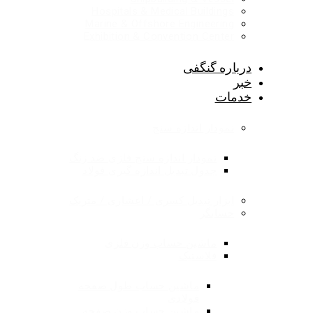
Hospitals & Medical Buildings
Marine & Offshore Engineering
Exhibition & Convention Center
درباره گنگفی
خبر
خدمات
نمودار اندازه سنج
نمودار اندازه سنج فلزی ضد زنگ
جدول تبدیل اندازه گیری فولاد
ابزار تبدیل کسری / اعشاری / متریک
حسابگر
ماشین حساب وزن فلزی
فلاستیک
ماشین حساب طول صفحه
فولادی
ماشین حساب وزن صفحه