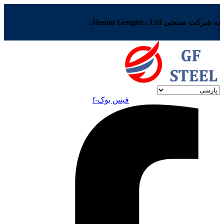
به شرکت صنعتی Henan Gengfei ، Ltd.
فیس بوک-f