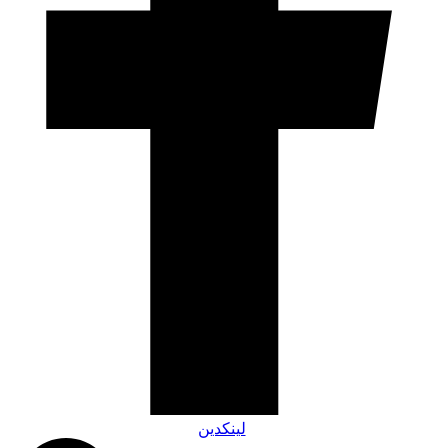
لینکدین