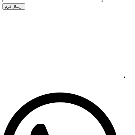
Alternative:
شرکت
پلاک 186 جاده زیدونگ،
منطقه گوانچنگ هوی،
ژنگژو،
هنان،
چین
مخاطبین ما
19139863252