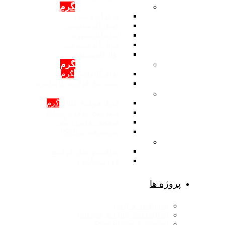
محصولات: آلومینیوم
گرم
ورق آلومینیوم
کویل آلومینیومی
لوله آلومینیوم
فویل آلومینیومی
نوار آلومینیوم
محصولات: گالوانیزه
گرم
لوله گالوانیزه
گرم
سیم پیچ فولادی گالوانیزه
محصولات: روکش رنگی
کویل فولادی PPGI
گرم
سیم پیچ فولادی PPGL
صفحه روکش رنگی
عرشه فلزی PPGI
ساخت و ساز فولادی
ساخت و ساز فولادی
فولاد سازنده
پروژه ها
Port & Terminal
Railway & High-Speed Rail
Shipbuilding & Vessel