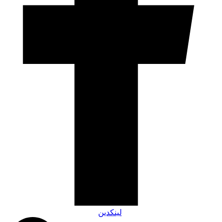
لینکدین