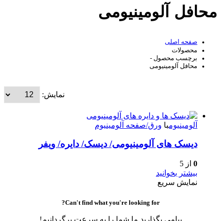
محافل آلومینیومی
صفحه اصلی
محصولات
برچسب محصول -
محافل آلومینیومی
نمایش:
آلومینیوم
با
ورق/صفحه آلومینیوم
دیسک های آلومینیومی/ دیسک/ دایره/ ویفر
0
از 5
بیشتر بخوانید
نمایش سریع
Can't find what you're looking for?
پیامی بگذارید ما شما را به سرعت برگردانیم!