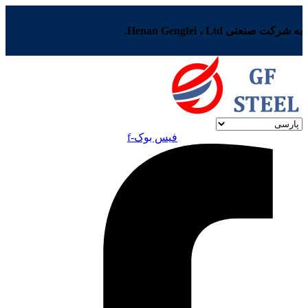
به شرکت صنعتی Henan Gengfei ، Ltd.
فیس بوک-f