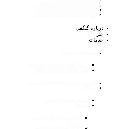
Hospitals & Medical Buildings
Marine & Offshore Engineering
Exhibition & Convention Center
درباره گنگفی
خبر
خدمات
نمودار اندازه سنج
نمودار اندازه سنج فلزی ضد زنگ
جدول تبدیل اندازه گیری فولاد
ابزار تبدیل کسری / اعشاری / متریک
حسابگر
ماشین حساب وزن فلزی
فلاستیک
ماشین حساب طول صفحه
فولادی
ماشین حساب وزن صفحه