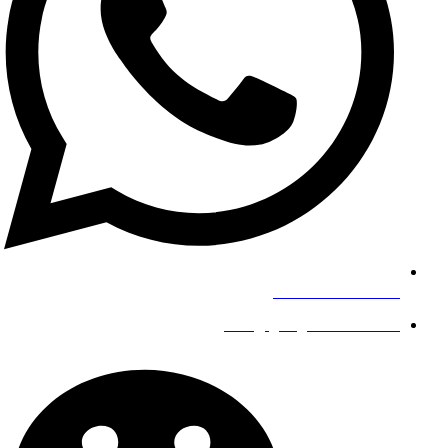
+8619139863252
info@gengfeisteel.com