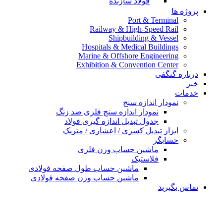
فولاد سازنده
پروژه ها
Port & Terminal
Railway & High-Speed Rail
Shipbuilding & Vessel
Hospitals & Medical Buildings
Marine & Offshore Engineering
Exhibition & Convention Center
درباره گنگفی
خبر
خدمات
نمودار اندازه سنج
نمودار اندازه سنج فلزی ضد زنگ
جدول تبدیل اندازه گیری فولاد
ابزار تبدیل کسری / اعشاری / متریک
حسابگر
ماشین حساب وزن فلزی
فلاستیک
ماشین حساب طول صفحه فولادی
ماشین حساب وزن صفحه فولادی
تماس بگیرید