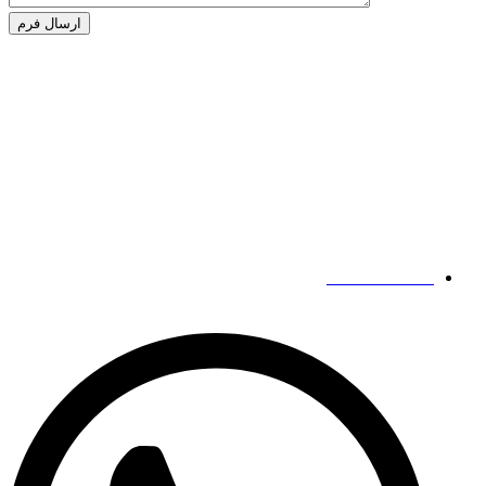
Alternative:
شرکت
پلاک 186 جاده زیدونگ،
منطقه گوانچنگ هوی،
ژنگژو،
هنان،
چین
مخاطبین ما
19139863252