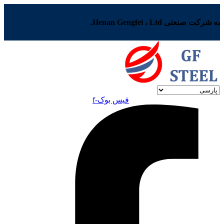
به شرکت صنعتی Henan Gengfei ، Ltd.
فیس بوک-f