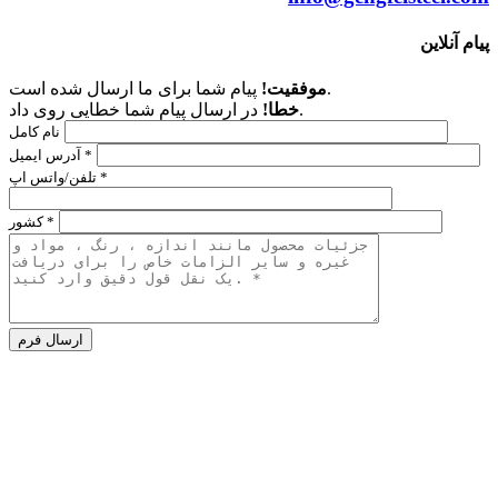
پیام آنلاین
پیام شما برای ما ارسال شده است.
موفقیت!
در ارسال پیام شما خطایی روی داد.
خطا!
نام کامل
آدرس ایمیل *
تلفن/واتس اپ *
کشور *
Alternative:
شرکت
پلاک 186 جاده زیدونگ،
منطقه گوانچنگ هوی،
ژنگژو،
هنان،
چین