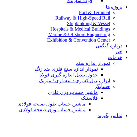
فولاد سازنده
پروژه ها
Port & Terminal
Railway & High-Speed Rail
Shipbuilding & Vessel
Hospitals & Medical Buildings
Marine & Offshore Engineering
Exhibition & Convention Center
درباره گنگفی
خبر
خدمات
نمودار اندازه سنج
نمودار اندازه سنج فلزی ضد زنگ
جدول تبدیل اندازه گیری فولاد
ابزار تبدیل کسری / اعشاری / متریک
حسابگر
ماشین حساب وزن فلزی
فلاستیک
ماشین حساب طول صفحه فولادی
ماشین حساب وزن صفحه فولادی
تماس بگیرید