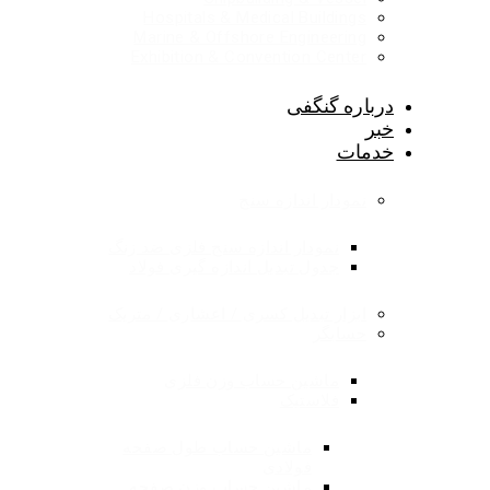
Hospitals & Medical Buildings
Marine & Offshore Engineering
Exhibition & Convention Center
درباره گنگفی
خبر
خدمات
نمودار اندازه سنج
نمودار اندازه سنج فلزی ضد زنگ
جدول تبدیل اندازه گیری فولاد
ابزار تبدیل کسری / اعشاری / متریک
حسابگر
ماشین حساب وزن فلزی
فلاستیک
ماشین حساب طول صفحه
فولادی
ماشین حساب وزن صفحه