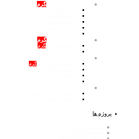
محصولات: آلومینیوم
گرم
ورق آلومینیوم
کویل آلومینیومی
لوله آلومینیوم
فویل آلومینیومی
نوار آلومینیوم
محصولات: گالوانیزه
گرم
لوله گالوانیزه
گرم
سیم پیچ فولادی گالوانیزه
محصولات: روکش رنگی
کویل فولادی PPGI
گرم
سیم پیچ فولادی PPGL
صفحه روکش رنگی
عرشه فلزی PPGI
ساخت و ساز فولادی
ساخت و ساز فولادی
فولاد سازنده
پروژه ها
Port & Terminal
Railway & High-Speed Rail
Shipbuilding & Vessel