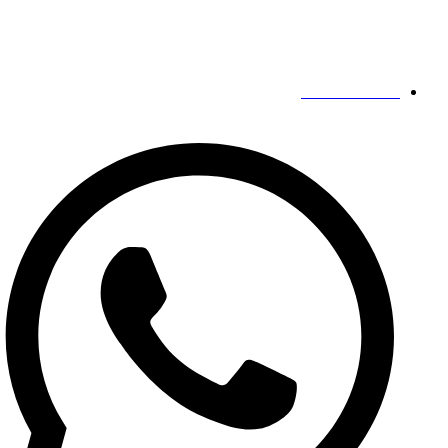
مخاطبین ما
19139863252