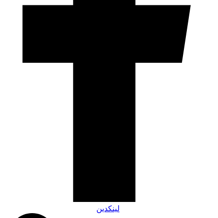
لینکدین