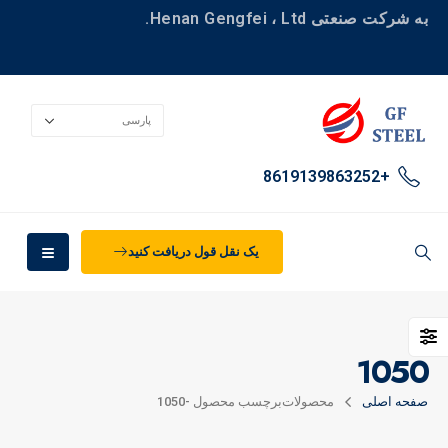
به شرکت صنعتی Henan Gengfei ، Ltd.
+8619139863252
یک نقل قول دریافت کنید
1050
صفحه اصلی
محصولات
برچسب محصول -
1050