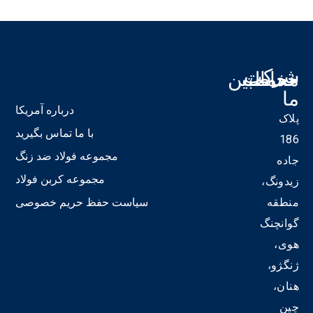
شرکت
خدمات
مخاطبین
ما
ما
درباره آمریکا
پلاک
19
با ما تماس بگیرید
186
مجموعه فولاد ضد زنگ
جاده
in
مجموعه کربن فولاد
زیدونگ،
ی-
منطقه
سیاست حفظ حریم خصوصی
ی
گوانچنگ
ف
یل
هوی،
ژنگژو،
هنان،
چین