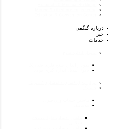
Hospitals & Medical Buildings
Marine & Offshore Engineering
Exhibition & Convention Center
درباره گنگفی
خبر
خدمات
نمودار اندازه سنج
نمودار اندازه سنج فلزی ضد زنگ
جدول تبدیل اندازه گیری فولاد
ابزار تبدیل کسری / اعشاری / متریک
حسابگر
ماشین حساب وزن فلزی
فلاستیک
ماشین حساب طول صفحه
فولادی
ماشین حساب وزن صفحه