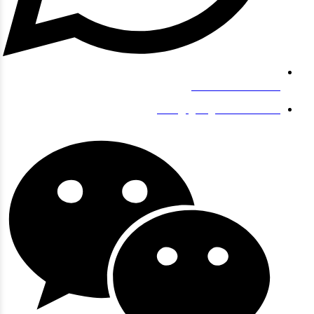
+8619139863252
info@gengfeisteel.com