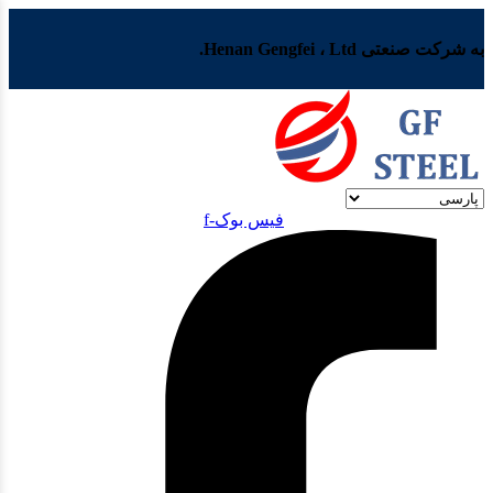
به شرکت صنعتی Henan Gengfei ، Ltd.
فیس بوک-f