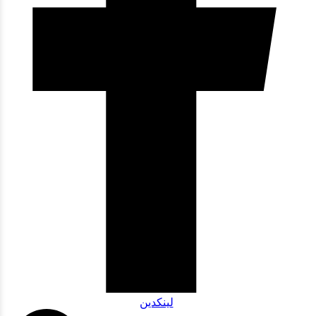
لینکدین