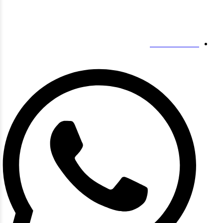
مخاطبین ما
19139863252