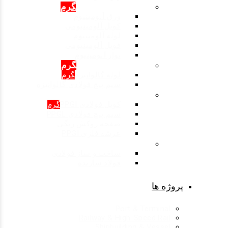
محصولات: آلومینیوم
گرم
ورق آلومینیوم
کویل آلومینیومی
لوله آلومینیوم
فویل آلومینیومی
نوار آلومینیوم
محصولات: گالوانیزه
گرم
لوله گالوانیزه
گرم
سیم پیچ فولادی گالوانیزه
محصولات: روکش رنگی
کویل فولادی PPGI
گرم
سیم پیچ فولادی PPGL
صفحه روکش رنگی
عرشه فلزی PPGI
ساخت و ساز فولادی
ساخت و ساز فولادی
فولاد سازنده
پروژه ها
Port & Terminal
Railway & High-Speed Rail
Shipbuilding & Vessel