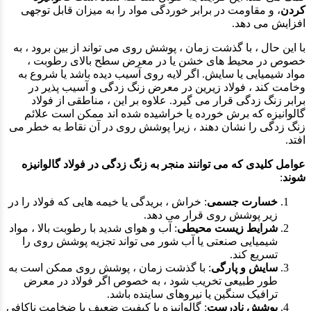
کردن
، و مقاومت در برابر خوردگی مواد را به میزان قابل توجهی
افزایش می دهد.
با این حال ، با گذشت زمان ، پوشش روی می تواند از بین برود ، به
خصوص در محیط های خشن یا در معرض سطح بالای رطوبت ،
مواد شیمیایی یا سایش. اگر لایه روی آسیب دیده باشد یا شروع به
وخامت کند ، فولاد زیرین در معرض زنگ زدگی و آسیب پذیر در
برابر زنگ زدگی قرار می گیرد. علاوه بر این ، مناطقی از فولاد
گالوانیزه که برش خورده یا خراشیده شده اند ممکن است علائم
زنگ زدگی را نشان دهند ، زیرا پوشش روی در آن نقاط به خطر می
افتد.
عوامل کلیدی که می توانند منجر به زنگ زدگی در فولاد گالوانیزه
شوند
:
خسارت جسمی
: خراش ، بریدگی یا خیمه هایی که فولاد را در
زیر پوشش روی قرار می دهد.
شرایط زیست محیطی
: آب و هوای شدید با رطوبت بالا ، مواد
شیمیایی صنعتی یا آب شور می تواند تجزیه پوشش روی را
تسریع کند.
سایش و پارگی
: با گذشت زمان ، پوشش روی ممکن است به
طور طبیعی تخریب شود ، به خصوص اگر فولاد در معرض
ترافیک سنگین یا نیروهای ساینده باشد.
پوشش نادرست
: گالوانیزه با کیفیت ضعیف یا ضخامت ناکافی