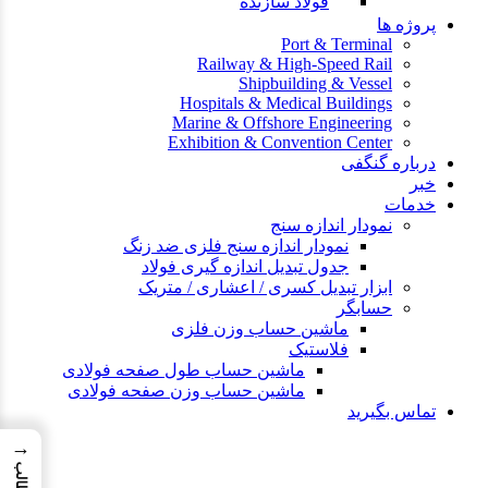
فولاد سازنده
پروژه ها
Port & Terminal
Railway & High-Speed Rail
Shipbuilding & Vessel
Hospitals & Medical Buildings
Marine & Offshore Engineering
Exhibition & Convention Center
درباره گنگفی
خبر
خدمات
نمودار اندازه سنج
نمودار اندازه سنج فلزی ضد زنگ
جدول تبدیل اندازه گیری فولاد
ابزار تبدیل کسری / اعشاری / متریک
حسابگر
ماشین حساب وزن فلزی
فلاستیک
ماشین حساب طول صفحه فولادی
ماشین حساب وزن صفحه فولادی
تماس بگیرید
→