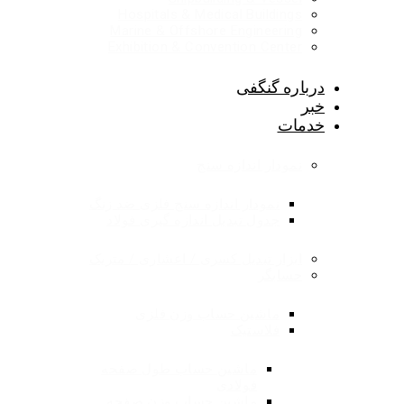
Hospitals & Medical Buildings
Marine & Offshore Engineering
Exhibition & Convention Center
درباره گنگفی
خبر
خدمات
نمودار اندازه سنج
نمودار اندازه سنج فلزی ضد زنگ
جدول تبدیل اندازه گیری فولاد
ابزار تبدیل کسری / اعشاری / متریک
حسابگر
ماشین حساب وزن فلزی
فلاستیک
ماشین حساب طول صفحه
فولادی
ماشین حساب وزن صفحه