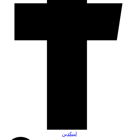
لینکدین