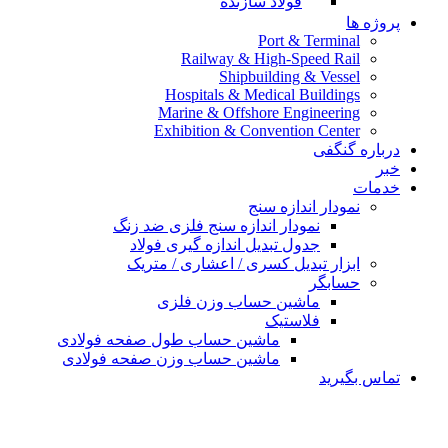
فولاد سازنده
پروژه ها
Port & Terminal
Railway & High-Speed Rail
Shipbuilding & Vessel
Hospitals & Medical Buildings
Marine & Offshore Engineering
Exhibition & Convention Center
درباره گنگفی
خبر
خدمات
نمودار اندازه سنج
نمودار اندازه سنج فلزی ضد زنگ
جدول تبدیل اندازه گیری فولاد
ابزار تبدیل کسری / اعشاری / متریک
حسابگر
ماشین حساب وزن فلزی
فلاستیک
ماشین حساب طول صفحه فولادی
ماشین حساب وزن صفحه فولادی
تماس بگیرید