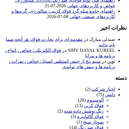
راهنمای فنی لوله فولادی ضد زنگ SS316L: متالورژی،
خواص و کاربردهای جهانی
2026-07-21
راهنمای جامع میله گرد فولاد کربنی: متالورژی، گریدها و
کاربردهای صنعتی جهانی
08-07-2026
نظرات اخیر
صندلی مبارک
در
مقدمه ای برای تجارت فولاد: هر آنچه شما
باید بدانید
SHIV DAYAL KUREEL
در
فولاد الکتریکی: خواص ، انواع ،
برنامه ها و مزایا
توین
در
سیم پیچ از جنس استنلس استیل: خواص ، نمرات ،
برنامه ها و بینش های تولیدی
دسته
اخبار شرکت
(2)
دانش
(75)
آلومینیوم
(29)
فولاد کربن
(13)
رنگ پوشش داده شده
(2)
فولاد گالوانیزه
(3)
نمودار سنج
(1)
فولاد ضد زنگ
(14)