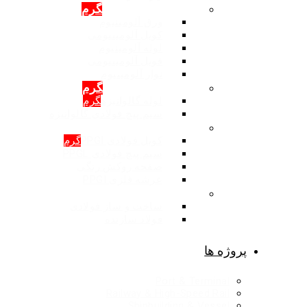
محصولات: آلومینیوم
گرم
ورق آلومینیوم
کویل آلومینیومی
لوله آلومینیوم
فویل آلومینیومی
نوار آلومینیوم
محصولات: گالوانیزه
گرم
لوله گالوانیزه
گرم
سیم پیچ فولادی گالوانیزه
محصولات: روکش رنگی
کویل فولادی PPGI
گرم
سیم پیچ فولادی PPGL
صفحه روکش رنگی
عرشه فلزی PPGI
ساخت و ساز فولادی
ساخت و ساز فولادی
فولاد سازنده
پروژه ها
Port & Terminal
Railway & High-Speed Rail
Shipbuilding & Vessel