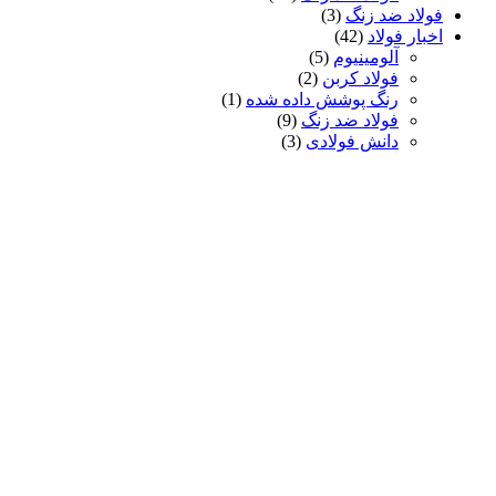
فولاد ضد زنگ
(3)
اخبار فولاد
(42)
آلومینیوم
(5)
فولاد کربن
(2)
رنگ پوشش داده شده
(1)
فولاد ضد زنگ
(9)
دانش فولادی
(3)
شرکت
پلاک 186 جاده زیدونگ،
منطقه گوانچنگ هوی،
ژنگژو،
هنان،
چین
مخاطبین ما