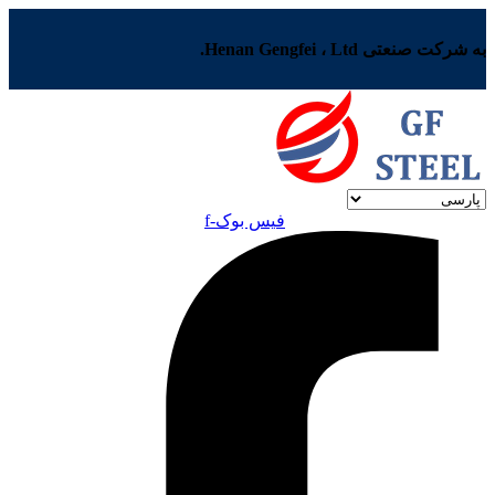
به شرکت صنعتی Henan Gengfei ، Ltd.
فیس بوک-f