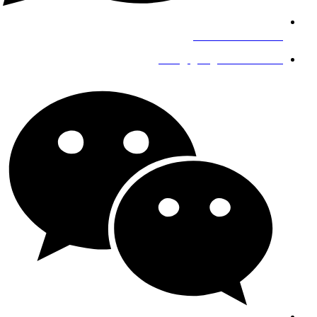
+8619139863252
info@gengfeisteel.com