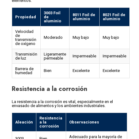
elementos.
3003 Foil
8011 Foil de
8021 Foil de
Propiedad
de
aluminio
aluminio
aluminio
Velocidad
de
Moderado
Muy bajo
Muy bajo
transmisión
de oxígeno
Transmisión
Ligeramente
Impermeable
Impermeable
de luz
permeable
Barrera de
Bien
Excelente
Excelente
humedad
Resistencia a la corrosión
La resistencia a la corrosión es vital, especialmente en el
envasado de alimentos y los ambientes industriales.
Resistencia
Aleación
a la
Observaciones
corrosión
Adecuado para la mayoría de
3003
Bien