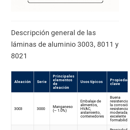
Descripción general de las
láminas de aluminio 3003, 8011 y
8021
Principales
elementos
Propiedad
Aleación
Serie
Usos típicos
de
clave
aleación
Buena
Embalaje de
resistencia 
alimentos,
la corrosión
Manganeso
3003
3000
HVAC,
resistencia
(~ 1.0%)
aislamiento,
moderada,
contenedores
excelente
formabilida
Propiedade