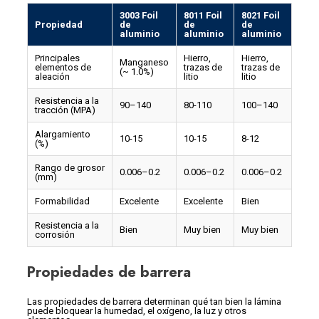
3003 Foil
8011 Foil
8021 Foil
Propiedad
de
de
de
aluminio
aluminio
aluminio
Principales
Hierro,
Hierro,
Manganeso
elementos de
trazas de
trazas de
(~ 1.0%)
aleación
litio
litio
Resistencia a la
90–140
80-110
100–140
tracción (MPA)
Alargamiento
10-15
10-15
8-12
(%)
Rango de grosor
0.006–0.2
0.006–0.2
0.006–0.2
(mm)
Formabilidad
Excelente
Excelente
Bien
Resistencia a la
Bien
Muy bien
Muy bien
corrosión
Propiedades de barrera
Las propiedades de barrera determinan qué tan bien la lámina
puede bloquear la humedad, el oxígeno, la luz y otros