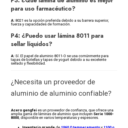
P3: ¿Qué lámina de aluminio es mejor
para uso farmacéutico?
A:
8021 es la opción preferida debido a su barrera superior,
fuerza y capacidades de formación.
P4: ¿Puedo usar lámina 8011 para
sellar líquidos?
A:
Sí. El papel de aluminio 8011-O se usa comúnmente para
tapas de botellas y tapas de yogurt debido a su excelente
sellado y flexibilidad.
¿Necesita un proveedor de
aluminio de aluminio confiable?
Acero gengfei
es un proveedor de confianza, que ofrece una
amplia gama de láminas de aluminio que incluyen
Serie 1000-
8000
, disponible en varios temperaturas y espesores.
Inventario grande
de
1060
O temperamento
y
1100 o