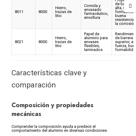
de barrera
Comida y
Hierro,
alta, excele
envasado
8011
8000
trazas de
formabilida
farmacéutico,
litio
buena
envoltura
resistencia 
la corrosión
Papel de
Rendimient
Hierro,
aluminio para
de barrera
8021
8000
trazas de
envases
superior, alt
litio
flexibles,
fuerza, bue
laminados
formabilida
Características clave y
comparación
Composición y propiedades
mecánicas
Comprender la composición ayuda a predecir el
comportamiento del aluminio en diversas condiciones.