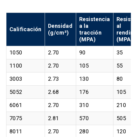
Resistencia
Resiste
Densidad
a la
al
Calificación
(g/cm³)
tracción
rendim
(MPA)
(MPA)
1050
2.70
90
35
1100
2.70
105
55
3003
2.73
130
80
5052
2.68
176
105
6061
2.70
310
210
7075
2.81
570
505
8011
2.70
280
120