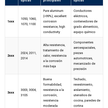
típicas
principales
típicas
Pure aluminum
Conductores
(>99%), excellent
eléctricos,
1050, 1060,
1xxx
corrosion
contenedores de
1070, 1100
resistance, high
grado alimenticio,
conductivity
equipo químico
Componentes
Alta resistencia,
aeroespaciales,
tratamiento de
2024, 2011,
piezas
2xxx
calor, resistencia
2014
automotrices,
a la corrosión
mecanizado de
más baja
precisión
Buena
Techado,
formabilidad,
revestimiento,
3003, 3004,
resistencia a la
aislamiento,
3xxx
3105
corrosión,
utensilios de
resistencia
cocina, paredes de
moderada
cortina