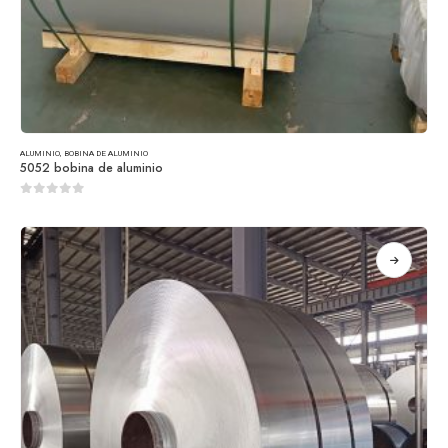
ALUMINIO
,
BOBINA DE ALUMINIO
5052 bobina de aluminio
0
de 5