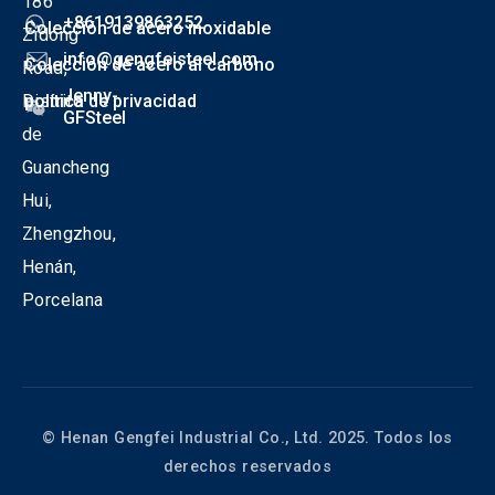
186
+8619139863252
Colección de acero inoxidable
Zidong
info@gengfeisteel.com
Colección de acero al carbono
Road,
Jenny-
Distrito
política de privacidad
GFSteel
de
Guancheng
Hui,
Zhengzhou,
Henán,
Porcelana
© Henan Gengfei Industrial Co., Ltd. 2025. Todos los
derechos reservados