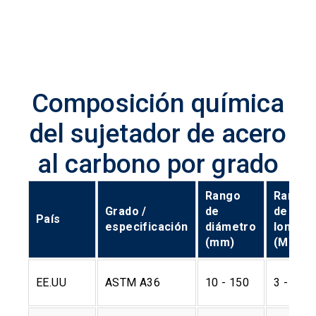
Composición química
del sujetador de acero
al carbono por grado
Rango
Rango
Grado /
de
de
País
especificación
diámetro
longitu
(mm)
(M)
EE.UU
ASTM A36
10 - 150
3 - 12