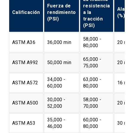
Fuerza de
resistencia
Alarg
Calificación
rendimiento
a la
(%)
(PSI)
tracción
(PSI)
58,000 -
ASTM A36
36,000 min
20 min
80,000
65,000 -
ASTM A992
50,000 min
20 min
75,000
34,000 -
63,000 -
ASTM A572
16 min
60,000
80,000
30,000 -
58,000 -
ASTM A500
20 min
52,000
70,000
35,000 -
60,000 -
ASTM A53
30 min
46,000
80,000