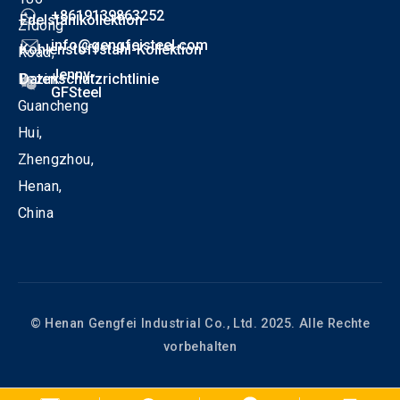
+8619139863252
Edelstahlkollektion
Zidong
info@gengfeisteel.com
Kohlenstoffstahl-Kollektion
Road,
Jenny-
Bezirk
Datenschutzrichtlinie
GFSteel
Guancheng
Hui,
Zhengzhou,
Henan,
China
© Henan Gengfei Industrial Co., Ltd. 2025. Alle Rechte
vorbehalten