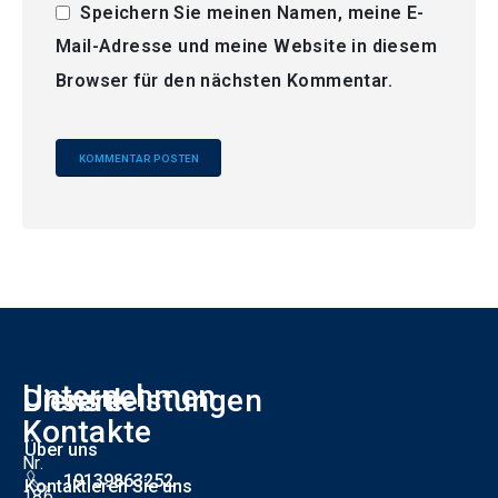
Speichern Sie meinen Namen, meine E-
Mail-Adresse und meine Website in diesem
Browser für den nächsten Kommentar.
Alternative:
Unternehmen
Unsere
Dienstleistungen
F
Kontakte
Über uns
Nr.
19139863252
Kontaktieren Sie uns
186