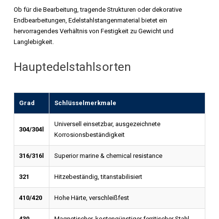
Ob für die Bearbeitung, tragende Strukturen oder dekorative
Endbearbeitungen, Edelstahlstangenmaterial bietet ein
hervorragendes Verhältnis von Festigkeit zu Gewicht und
Langlebigkeit.
Hauptedelstahlsorten
Grad
Schlüsselmerkmale
Universell einsetzbar, ausgezeichnete
304/304l
Korrosionsbeständigkeit
316/316l
Superior marine & chemical resistance
321
Hitzebeständig, titanstabilisiert
410/420
Hohe Härte, verschleißfest
430
Magnetischer, kostengünstiger ferritischer Stahl