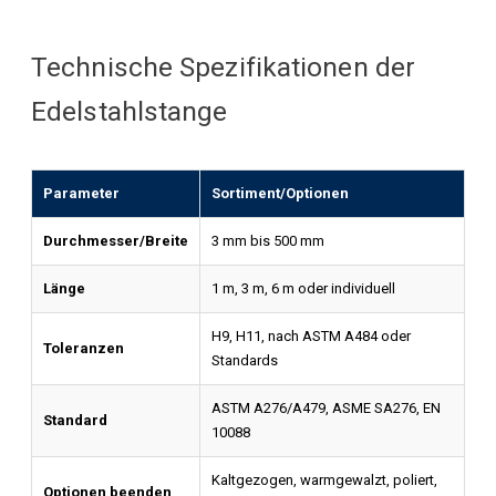
Technische Spezifikationen der
Edelstahlstange
Parameter
Sortiment/Optionen
Durchmesser/Breite
3 mm bis 500 mm
Länge
1 m, 3 m, 6 m oder individuell
H9, H11, nach ASTM A484 oder
Toleranzen
Standards
ASTM A276/A479, ASME SA276, EN
Standard
10088
Kaltgezogen, warmgewalzt, poliert,
Optionen beenden