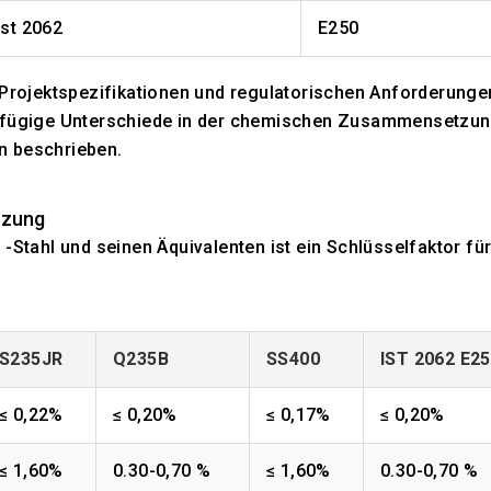
Ist 2062
E250
n Projektspezifikationen und regulatorischen Anforderunge
ngfügige Unterschiede in der chemischen Zusammensetzu
n beschrieben.
tzung
ahl und seinen Äquivalenten ist ein Schlüsselfaktor für
S235JR
Q235B
SS400
IST 2062 E2
≤ 0,22%
≤ 0,20%
≤ 0,17%
≤ 0,20%
≤ 1,60%
0.30-0,70 %
≤ 1,60%
0.30-0,70 %