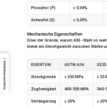
Phosphor (P)
≤ 0,04%
Schwefel (S)
≤ 0,05%
Mechanische Eigenschaften
Einer der Gründe, warum A36 -Stahl so weit 
bietet ein Gleichgewicht zwischen Stärke un
→
Inhaltsverzeichnis
EIGENTUM
ASTM A36
S235
Streckgrenze
≥ 250 MPa
≥ 23
Zugfestigkeit
400-550 MPA
360-
Verlängerung
≥ 20%
≥ 20