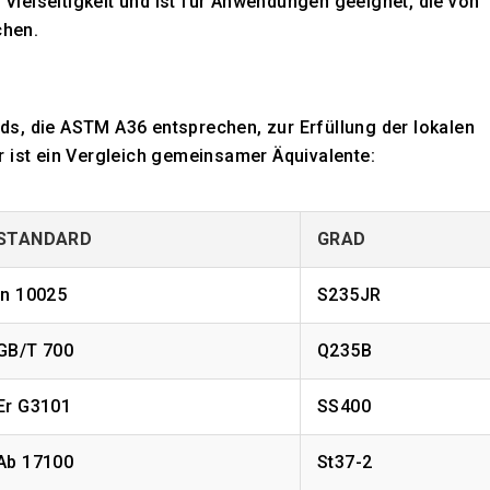
e Vielseitigkeit und ist für Anwendungen geeignet, die von
chen.
s, die ASTM A36 entsprechen, zur Erfüllung der lokalen
r ist ein Vergleich gemeinsamer Äquivalente:
STANDARD
GRAD
In 10025
S235JR
GB/T 700
Q235B
Er G3101
SS400
Ab 17100
St37-2