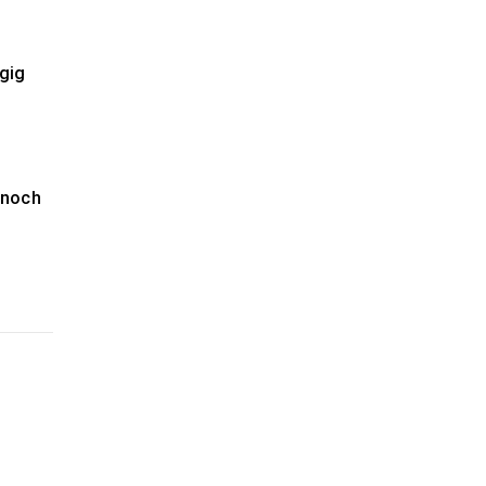
ngig
 noch