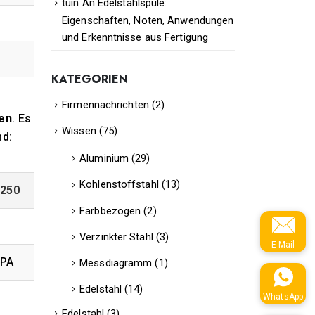
tuin
An
Edelstahlspule:
Eigenschaften, Noten, Anwendungen
und Erkenntnisse aus Fertigung
KATEGORIEN
Firmennachrichten
(2)
en
. Es
Wissen
(75)
nd:
Aluminium
(29)
Kohlenstoffstahl
(13)
E250
Farbbezogen
(2)
Verzinkter Stahl
(3)
E-Mail
MPA
Messdiagramm
(1)
Edelstahl
(14)
WhatsApp
Edelstahl
(3)