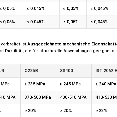
≤ 0,05%
≤ 0,045%
≤ 0,05%
≤ 0,045%
≤ 0,05%
≤ 0,045%
≤ 0,05%
≤ 0,045%
verbreitet ist
Ausgezeichnete mechanische Eigenschaft
d Duktilität, die für strukturelle Anwendungen geeignet si
JR
Q235B
SS400
IST 2062 
5 MPa
≥ 235 MPa
≥ 245 MPa
≥ 240 MPa
510 MPA
370-500 MPa
400-510 MPA
410-530 
%
≥ 20%
≥ 20%
≥ 23%