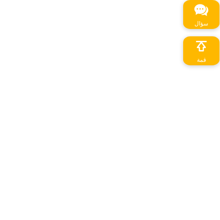
سؤال
قمة