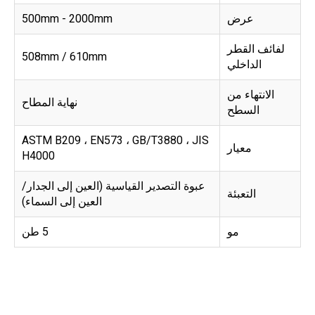
عرض
500mm - 2000mm
لفائف القطر
508mm / 610mm
الداخلي
الانتهاء من
نهاية المطاح
السطح
ASTM B209 ، EN573 ، GB/T3880 ، JIS
معيار
H4000
عبوة التصدير القياسية (العين إلى الجدار/
التعبئة
العين إلى السماء)
مو
5 طن