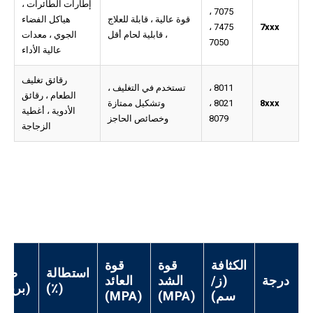
إطارات الطائرات ،
7075 ،
قوة عالية ، قابلة للعلاج
هياكل الفضاء
7475 ،
7xxx
، قابلية لحام أقل
الجوي ، معدات
7050
عالية الأداء
رقائق تغليف
8011 ،
تستخدم في التغليف ،
الطعام ، رقائق
8xxx
8021 ،
وتشكيل ممتازة
الأدوية ، أغطية
8079
وخصائص الحاجز
الزجاجة
الكثافة
قوة
قوة
استطالة
صلاب
درجة
(ز/
الشد
العائد
(٪)
(بريني
سم)
(MPA)
(MPA)