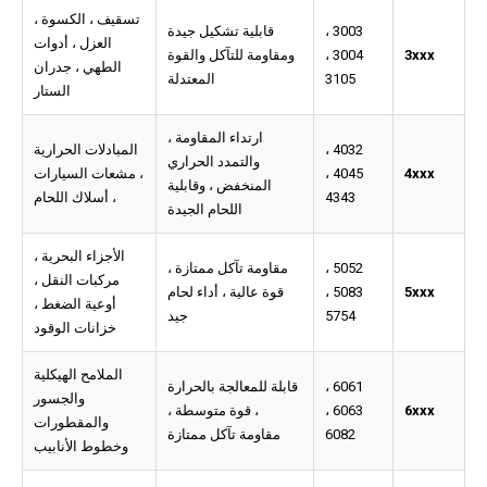
تسقيف ، الكسوة ،
3003 ،
قابلية تشكيل جيدة
العزل ، أدوات
3xxx
3004 ،
ومقاومة للتآكل والقوة
الطهي ، جدران
3105
المعتدلة
الستار
ارتداء المقاومة ،
4032 ،
المبادلات الحرارية
والتمدد الحراري
4xxx
4045 ،
، مشعات السيارات
المنخفض ، وقابلية
4343
، أسلاك اللحام
اللحام الجيدة
الأجزاء البحرية ،
5052 ،
مقاومة تآكل ممتازة ،
مركبات النقل ،
5xxx
5083 ،
قوة عالية ، أداء لحام
أوعية الضغط ،
5754
جيد
خزانات الوقود
الملامح الهيكلية
6061 ،
قابلة للمعالجة بالحرارة
والجسور
6xxx
6063 ،
، قوة متوسطة ،
والمقطورات
6082
مقاومة تآكل ممتازة
وخطوط الأنابيب