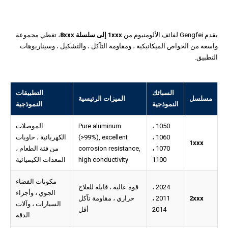
يقدم Gengfei لفائف الألومنيوم من
1xxx إلى سلسلة 8xxx
، تغطي مجموعة
واسعة من الخواص الميكانيكية ، ومقاومة التآكل ، والتشكيل ، وسيناريوهات
التطبيق.
السبائك
التطبيقات
مسلسل
الميزات الرئيسية
النموذجية
النموذجية
1050 ،
Pure aluminum
الموصلات
1060 ،
(>99%), excellent
الكهربائية ، حاويات
1xxx
1070 ،
corrosion resistance,
من فئة الطعام ،
1100
high conductivity
المعدات الكيميائية
مكونات الفضاء
2024 ،
قوة عالية ، قابلة للعلاج
الجوي ، وأجزاء
2xxx
2011 ،
حراري ، مقاومة تآكل
السيارات ، وآلات
2014
أقل
الدقة