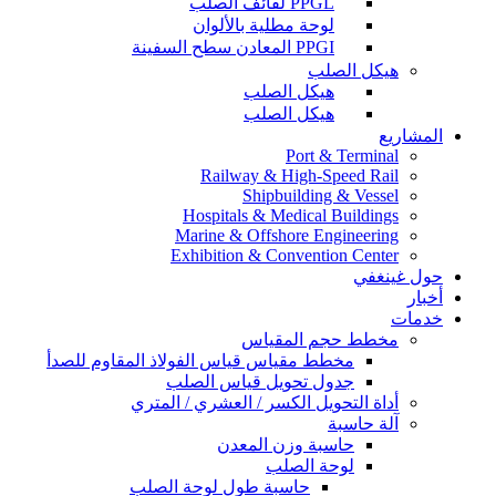
PPGL لفائف الصلب
لوحة مطلية بالألوان
PPGI المعادن سطح السفينة
هيكل الصلب
هيكل الصلب
هيكل الصلب
المشاريع
Port & Terminal
Railway & High-Speed Rail
Shipbuilding & Vessel
Hospitals & Medical Buildings
Marine & Offshore Engineering
Exhibition & Convention Center
حول غينغفي
أخبار
خدمات
مخطط حجم المقياس
مخطط مقياس قياس الفولاذ المقاوم للصدأ
جدول تحويل قياس الصلب
أداة التحويل الكسر / العشري / المتري
آلة حاسبة
حاسبة وزن المعدن
لوحة الصلب
حاسبة طول لوحة الصلب