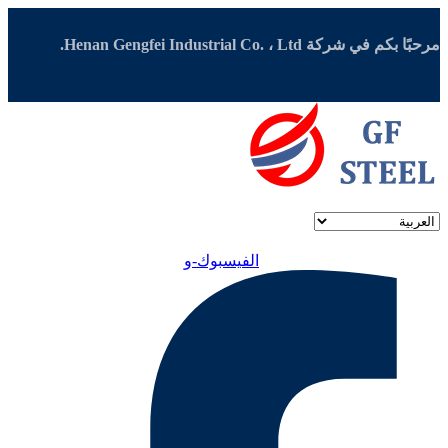
مرحبًا بكم في شركة Henan Gengfei Industrial Co. ، Ltd.
الفيسبوك-و