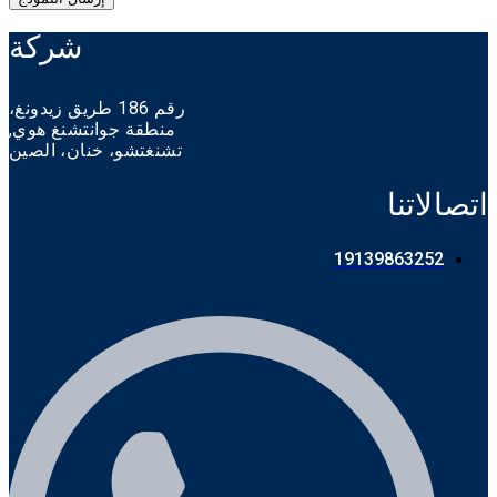
Alternative:
شركة
رقم 186 طريق زيدونغ،
منطقة جوانتشنغ هوي,
تشنغتشو،
خنان،
الصين
اتصالاتنا
19139863252