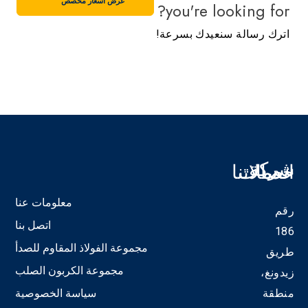
عرض أسعار مخصص
you're looking for?
اترك رسالة سنعيدك بسرعة!
شركة
خدمات
اتصالاتنا
تاب
19
معلومات عنا
رقم
اتصل بنا
186
in
مجموعة الفولاذ المقاوم للصدأ
طريق
ني
مجموعة الكربون الصلب
زيدونغ،
ي
منطقة
سياسة الخصوصية
ف