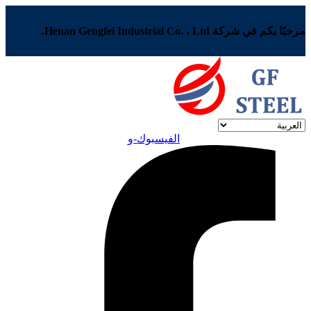
مرحبًا بكم في شركة Henan Gengfei Industrial Co. ، Ltd.
الفيسبوك-و