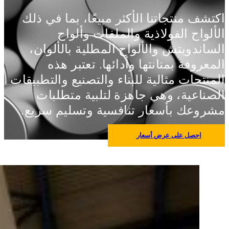
اكتشف منتجاتنا الأكثر مبيعًا، بما في ذلك
الألواح الفولاذية والملفات وألواح
الساندويتش والألواح المطلية بالألوان،
المعروفة بمتانتها وأدائها. تعتبر هذه
المنتجات مثالية للبناء والتصنيع والتطبيقات
الصناعية، وهي جاهزة لتلبية متطلبات
مشروعك بأسعار تنافسية وتسليم سريع.
احصل على عرض أسعار