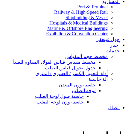
المشاريع
Port & Terminal
Railway & High-Speed Rail
Shipbuilding & Vessel
Hospitals & Medical Buildings
Marine & Offshore Engineering
Exhibition & Convention Center
حول غينغفي
أخبار
خدمات
مخطط حجم المقياس
مخطط مقياس قياس الفولاذ المقاوم للصدأ
جدول تحويل قياس الصلب
أداة التحويل الكسر / العشري / المتري
آلة حاسبة
حاسبة وزن المعدن
لوحة الصلب
حاسبة طول لوحة الصلب
حاسبة وزن لوحة الصلب
اتصال