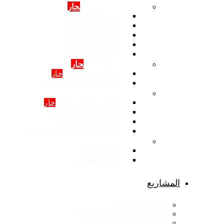
المنتجات: الالمنيوم
حار
ورقة الألومنيوم
لفائف الألمنيوم
أنابيب الألومنيوم
رقائق الألومنيوم
شريط الألومنيوم
المنتجات: المجلفن
حار
الأنابيب المجلفنة
حار
لفائف الصلب المجلفن
المنتجات: اللون المغلفة
لفائف الصلب PPGI
حار
PPGL لفائف الصلب
لوحة مطلية بالألوان
PPGI المعادن سطح السفينة
هيكل الصلب
هيكل الصلب
هيكل الصلب
المشاريع
Port & Terminal
Railway & High-Speed Rail
Shipbuilding & Vessel