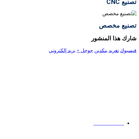
تصنيع CNC
تصنيع مخصص
شارك هذا المنشور
فيسبوك
تغريد
ينكدين
جوجل +
بريد إلكتروني
شركة
رقم 186 طريق زيدونغ،
منطقة جوانتشنغ هوي,
تشنغتشو،
خنان،
الصين
اتصالاتنا
19139863252