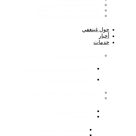
Hospitals & Medical Buildings
Marine & Offshore Engineering
Exhibition & Convention Center
حول غينغفي
أخبار
خدمات
مخطط حجم المقياس
مخطط مقياس قياس الفولاذ المقاوم
للصدأ
جدول تحويل قياس الصلب
أداة التحويل الكسر / العشري / المتري
آلة حاسبة
حاسبة وزن المعدن
لوحة الصلب
حاسبة طول لوحة الصلب
حاسبة وزن لوحة الصلب