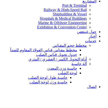
المشاريع
Port & Terminal
Railway & High-Speed Rail
Shipbuilding & Vessel
Hospitals & Medical Buildings
Marine & Offshore Engineering
Exhibition & Convention Center
حول غينغفي
أخبار
خدمات
مخطط حجم المقياس
مخطط مقياس قياس الفولاذ المقاوم للصدأ
جدول تحويل قياس الصلب
أداة التحويل الكسر / العشري / المتري
آلة حاسبة
حاسبة وزن المعدن
لوحة الصلب
حاسبة طول لوحة الصلب
حاسبة وزن لوحة الصلب
اتصال