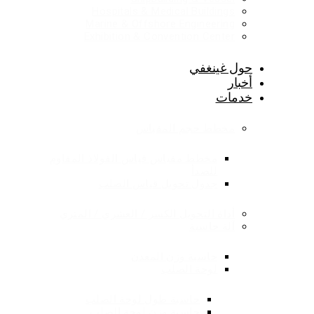
Hospitals & Medical Buildings
Marine & Offshore Engineering
Exhibition & Convention Center
حول غينغفي
أخبار
خدمات
مخطط حجم المقياس
مخطط مقياس قياس الفولاذ المقاوم
للصدأ
جدول تحويل قياس الصلب
أداة التحويل الكسر / العشري / المتري
آلة حاسبة
حاسبة وزن المعدن
لوحة الصلب
حاسبة طول لوحة الصلب
حاسبة وزن لوحة الصلب