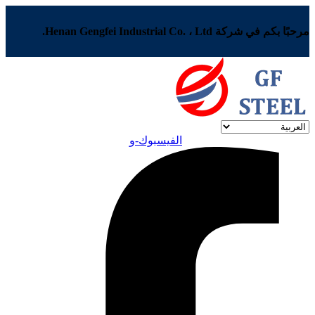
مرحبًا بكم في شركة Henan Gengfei Industrial Co. ، Ltd.
الفيسبوك-و