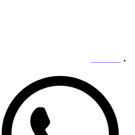
شركة
رقم 186 طريق زيدونغ،
منطقة جوانتشنغ هوي,
تشنغتشو،
خنان،
الصين
اتصالاتنا
19139863252