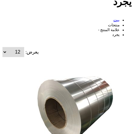
يجرد
بيت
منتجات
علامة المنتج -
يجرد
يعرض: