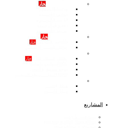
المنتجات: الالمنيوم
حار
ورقة الألومنيوم
لفائف الألمنيوم
أنابيب الألومنيوم
رقائق الألومنيوم
شريط الألومنيوم
المنتجات: المجلفن
حار
الأنابيب المجلفنة
حار
لفائف الصلب المجلفن
المنتجات: اللون المغلفة
لفائف الصلب PPGI
حار
PPGL لفائف الصلب
لوحة مطلية بالألوان
PPGI المعادن سطح السفينة
هيكل الصلب
هيكل الصلب
هيكل الصلب
المشاريع
Port & Terminal
Railway & High-Speed Rail
Shipbuilding & Vessel