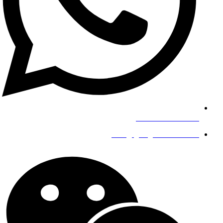
+8619139863252
info@gengfeisteel.com