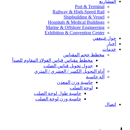
المشاريع
Port & Terminal
Railway & High-Speed Rail
Shipbuilding & Vessel
Hospitals & Medical Buildings
Marine & Offshore Engineering
Exhibition & Convention Center
حول غينغفي
أخبار
خدمات
مخطط حجم المقياس
مخطط مقياس قياس الفولاذ المقاوم للصدأ
جدول تحويل قياس الصلب
أداة التحويل الكسر / العشري / المتري
آلة حاسبة
حاسبة وزن المعدن
لوحة الصلب
حاسبة طول لوحة الصلب
حاسبة وزن لوحة الصلب
اتصال