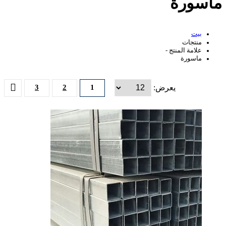
ماسورة
بيت
منتجات
علامة المنتج -
ماسورة
يعرض:
1
2
3