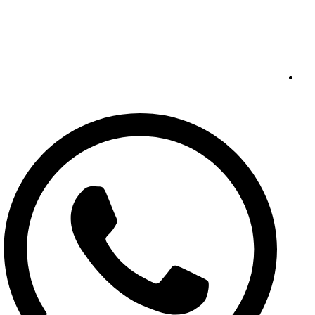
تشنغتشو،
خنان،
الصين
اتصالاتنا
19139863252