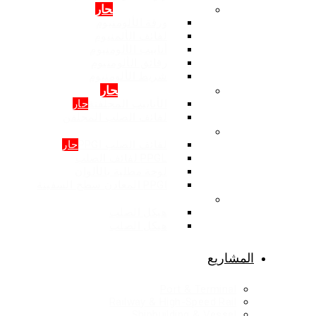
المنتجات: الالمنيوم
حار
ورقة الألومنيوم
لفائف الألمنيوم
أنابيب الألومنيوم
رقائق الألومنيوم
شريط الألومنيوم
المنتجات: المجلفن
حار
الأنابيب المجلفنة
حار
لفائف الصلب المجلفن
المنتجات: اللون المغلفة
لفائف الصلب PPGI
حار
PPGL لفائف الصلب
لوحة مطلية بالألوان
PPGI المعادن سطح السفينة
هيكل الصلب
هيكل الصلب
هيكل الصلب
المشاريع
Port & Terminal
Railway & High-Speed Rail
Shipbuilding & Vessel