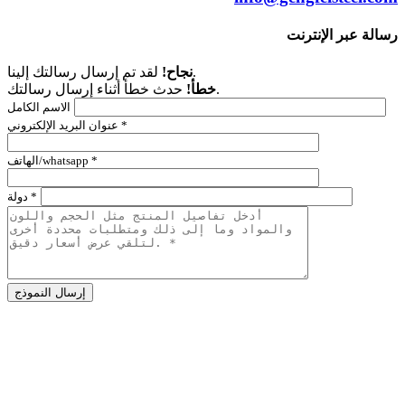
رسالة عبر الإنترنت
لقد تم إرسال رسالتك إلينا.
نجاح!
حدث خطأ أثناء إرسال رسالتك.
خطأ!
الاسم الكامل
عنوان البريد الإلكتروني *
الهاتف/whatsapp *
دولة *
Alternative:
شركة
رقم 186 طريق زيدونغ،
منطقة جوانتشنغ هوي,