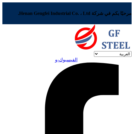
مرحبًا بكم في شركة Henan Gengfei Industrial Co. ، Ltd.
الفيسبوك-و