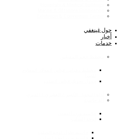
Hospitals & Medical Buildings
Marine & Offshore Engineering
Exhibition & Convention Center
حول غينغفي
أخبار
خدمات
مخطط حجم المقياس
مخطط مقياس قياس الفولاذ المقاوم
للصدأ
جدول تحويل قياس الصلب
أداة التحويل الكسر / العشري / المتري
آلة حاسبة
حاسبة وزن المعدن
لوحة الصلب
حاسبة طول لوحة الصلب
حاسبة وزن لوحة الصلب