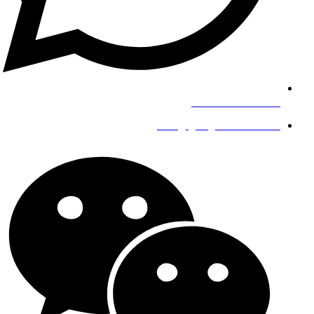
+8619139863252
info@gengfeisteel.com