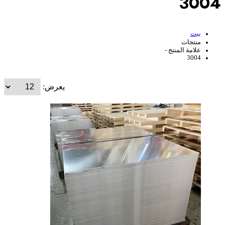
3004
بيت
منتجات
علامة المنتج -
3004
يعرض: