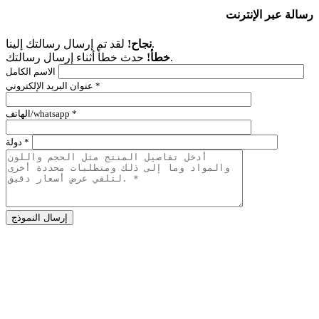
رسالة عبر الإنترنت
لقد تم إرسال رسالتك إلينا.
نجاح!
حدث خطأ أثناء إرسال رسالتك.
خطأ!
الاسم الكامل
عنوان البريد الإلكتروني *
الهاتف/whatsapp *
دولة *
Alternative:
شركة
رقم 186 طريق زيدونغ،
منطقة جوانتشنغ هوي,
تشنغتشو،
خنان،
الصين