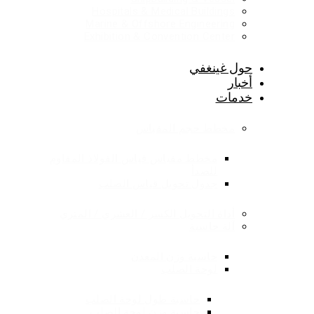
Hospitals & Medical Buildings
Marine & Offshore Engineering
Exhibition & Convention Center
حول غينغفي
أخبار
خدمات
مخطط حجم المقياس
مخطط مقياس قياس الفولاذ المقاوم
للصدأ
جدول تحويل قياس الصلب
أداة التحويل الكسر / العشري / المتري
آلة حاسبة
حاسبة وزن المعدن
لوحة الصلب
حاسبة طول لوحة الصلب
حاسبة وزن لوحة الصلب