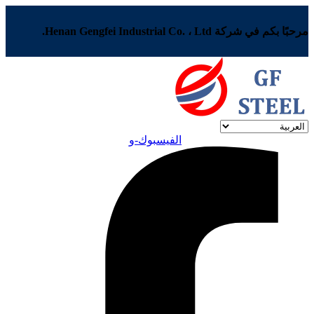
مرحبًا بكم في شركة Henan Gengfei Industrial Co. ، Ltd.
الفيسبوك-و