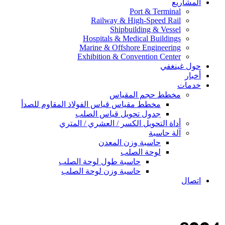
المشاريع
Port & Terminal
Railway & High-Speed Rail
Shipbuilding & Vessel
Hospitals & Medical Buildings
Marine & Offshore Engineering
Exhibition & Convention Center
حول غينغفي
أخبار
خدمات
مخطط حجم المقياس
مخطط مقياس قياس الفولاذ المقاوم للصدأ
جدول تحويل قياس الصلب
أداة التحويل الكسر / العشري / المتري
آلة حاسبة
حاسبة وزن المعدن
لوحة الصلب
حاسبة طول لوحة الصلب
حاسبة وزن لوحة الصلب
اتصال