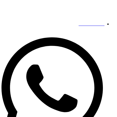
اتصالاتنا
19139863252