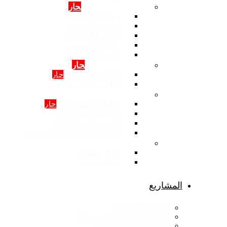
المنتجات: الالمنيوم
حار
ورقة الألومنيوم
لفائف الألمنيوم
أنابيب الألومنيوم
رقائق الألومنيوم
شريط الألومنيوم
المنتجات: المجلفن
حار
الأنابيب المجلفنة
حار
لفائف الصلب المجلفن
المنتجات: اللون المغلفة
لفائف الصلب PPGI
حار
PPGL لفائف الصلب
لوحة مطلية بالألوان
PPGI المعادن سطح السفينة
هيكل الصلب
هيكل الصلب
هيكل الصلب
المشاريع
Port & Terminal
Railway & High-Speed Rail
Shipbuilding & Vessel