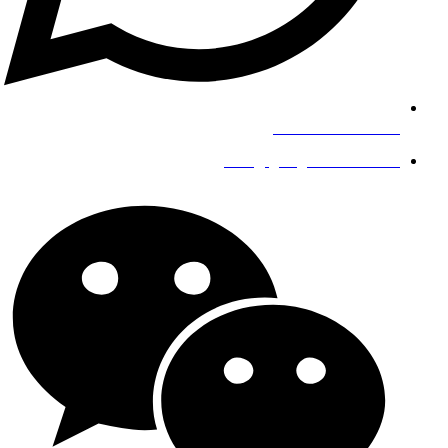
+8619139863252
info@gengfeisteel.com