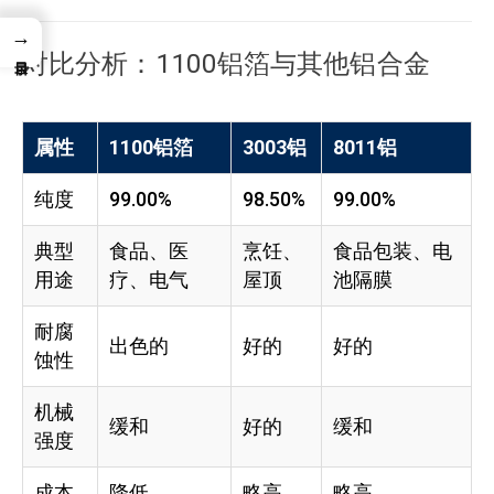
→
对比分析：1100铝箔与其他铝合金
属性
1100铝箔
3003铝
8011铝
纯度
99.00%
98.50%
99.00%
典型
食品、医
烹饪、
食品包装、电
用途
疗、电气
屋顶
池隔膜
耐腐
出色的
好的
好的
蚀性
机械
缓和
好的
缓和
强度
成本
降低
略高
略高