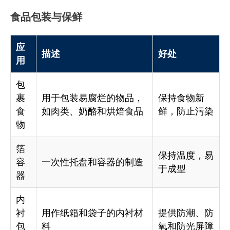
食品包装与保鲜
应
描述
好处
用
包
裹
用于包装易腐烂的物品，
保持食物新
食
如肉类、奶酪和烘焙食品
鲜，防止污染
物
箔
保持温度，易
容
一次性托盘和容器的制造
于成型
器
内
衬
用作纸箱和袋子的内衬材
提供防潮、防
包
料
氧和防光屏障