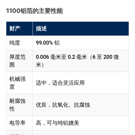
1100铝箔的主要性能
财产
描述
纯度
99.00% 铝
厚度范
0.006 毫米至 0.2 毫米（6 至 200 微
围
米）
机械强
适中，适合灵活应用
度
耐腐蚀
优良，抗氧化、抗腐蚀
性
电导率
高，可与纯铝媲美