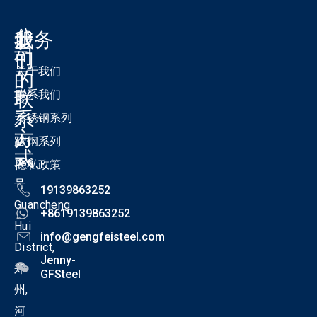
公
我
服务
司
们
关于我们
的
联
联系我们
紫
系
不锈钢系列
东
方
路
碳钢系列
式
186
隐私政策
号
19139863252
Guancheng
+8619139863252
Hui
info@gengfeisteel.com
District,
Jenny-
郑
GFSteel
州,
河