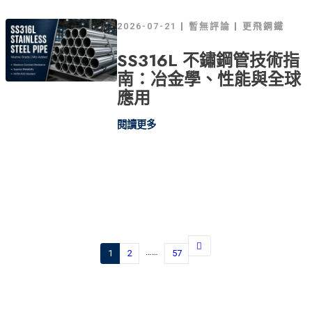
2026-07-21
暫無評論
更飛鋼鐵
SS316L 不鏽鋼管技術指
南：冶金學、性能與全球
應用
閱讀更多
……
1
2
57