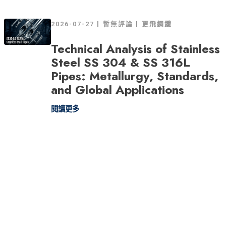
2026-07-27
暫無評論
更飛鋼鐵
Technical Analysis of Stainless
Steel SS 304 & SS 316L
Pipes: Metallurgy, Standards,
and Global Applications
閱讀更多