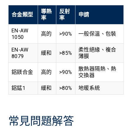
導熱
反射
合金類型
申請
率
率
EN-AW
高的
>90%
一般保溫、包裝
1050
EN-AW
柔性絕緣、複合
緩和
>85%
8079
薄膜
散熱器隔熱、熱
鋁鎂合金
高的
>90%
交換器
鋁錳1
緩和
>80%
地暖系統
常見問題解答