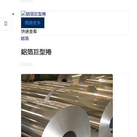
0
5分
閱讀更多
快速查看
鋁箔
鋁箔巨型捲
0
5分