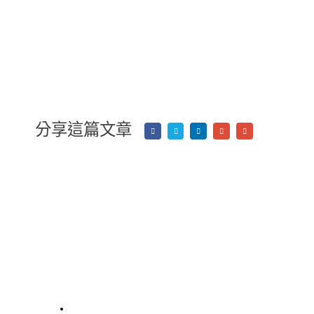
分享這篇文章
公
我
服務
司
們
的
關於我們