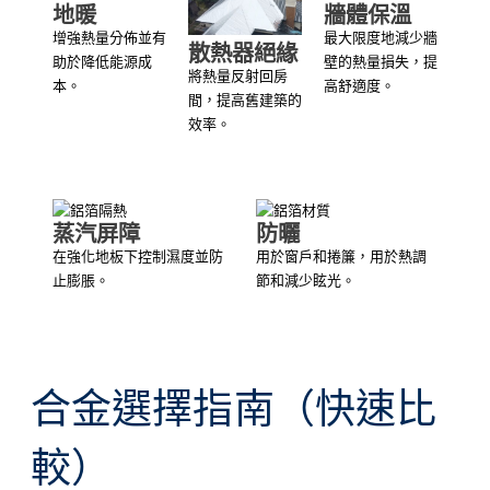
地暖
牆體保溫
增強熱量分佈並有
最大限度地減少牆
散熱器絕緣
助於降低能源成
壁的熱量損失，提
將熱量反射回房
本。
高舒適度。
間，提高舊建築的
效率。
蒸汽屏障
防曬
在強化地板下控制濕度並防
用於窗戶和捲簾，用於熱調
止膨脹。
節和減少眩光。
合金選擇指南（快速比
較）