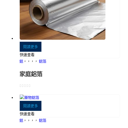
閱讀更多
快速查看
鋁
，，，，
鋁箔
家庭鋁箔
0
5分
閱讀更多
快速查看
鋁
，，，，
鋁箔