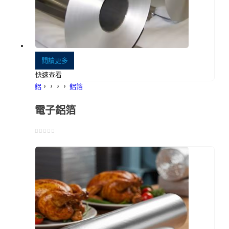
閱讀更多
快速查看
鋁
，，，，
鋁箔
電子鋁箔
0
5分