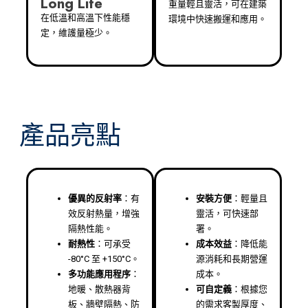
Long Life
重量輕且靈活，可在建築
在低溫和高溫下性能穩
環境中快速搬運和應用。
定，維護量極少。
產品亮點
優異的反射率
：有
安裝方便
：輕量且
效反射熱量，增強
靈活，可快速部
隔熱性能。
署。
耐熱性
：可承受
成本效益
：降低能
-80°C 至 +150°C。
源消耗和長期營運
多功能應用程序
：
成本。
地暖、散熱器背
可自定義
：根據您
板、牆壁隔熱、防
的需求客製厚度、